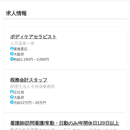
求人情報
ボディケアセラピスト
上方温泉一休
業務委託
大阪府
時給2,190円～3,690円
税務会計スタッフ
税理士法人今仲清事務所
正社員
大阪府
月給22万円～28万円
看護師/訪問看護/常勤・日勤のみ/年間休日120日以上
株式会社名学館ホールディングス ナーシングホームヒュー