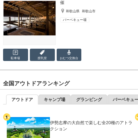
催
和歌山県
和歌山市
バーベキュー場
駐車場
授乳室
おむつ
交換台
全国アウトドアランキング
アウトドア
キャンプ場
グランピング
バーベキュ
伊勢志摩の大自然で楽しむ全20種のアトラ
クション