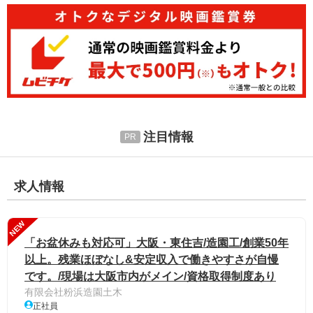
注目情報
求人情報
NEW
「お盆休みも対応可」大阪・東住吉/造園工/創業50年
以上。残業ほぼなし&安定収入で働きやすさが自慢
です。/現場は大阪市内がメイン/資格取得制度あり
有限会社粉浜造園土木
正社員