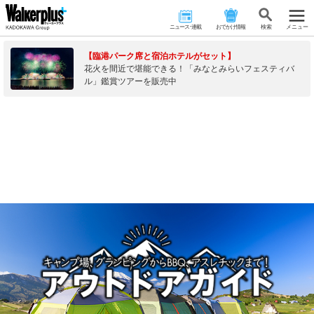
ニュース･連載
おでかけ情報
検 索
メニュー
【臨港パーク席と宿泊ホテルがセット】
花火を間近で堪能できる！「みなとみらいフェスティバ
ル」鑑賞ツアーを販売中