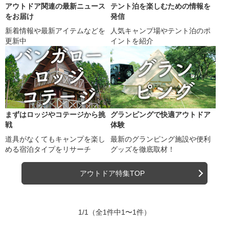
アウトドア関連の最新ニュース
テント泊を楽しむための情報を
をお届け
発信
新着情報や最新アイテムなどを
人気キャンプ場やテント泊のポ
更新中
イントを紹介
まずはロッジやコテージから挑
グランピングで快適アウトドア
戦
体験
道具がなくてもキャンプを楽し
最新のグランピング施設や便利
める宿泊タイプをリサーチ
グッズを徹底取材！
アウトドア特集TOP
1/1
（全1件中1〜1件）