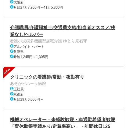
大阪府
月給27万7,200円～41万5,800円
介護職員/介護福祉士/交通費支給/担当者オススメ/残
業なし/ヘルパー
看護小規模多機能型居宅介護 ゆとり庵石守
アルバイト・パート
兵庫県
時給1,245円～1,305円
NEW
クリニックの看護師/常勤・夜勤有り
あそかビハーラ病院
正社員
京都府
月給29万6,000円～
機械オペレーター・未経験歓迎・車通勤希望者歓迎
「育休取得実績あり/定着率高い」・年間休日125