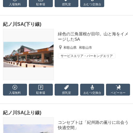
入場無料
駐車場
授乳室
おむつ
交換台
紀ノ川SA(下り線)
緑色の三角屋根が目印。山と海をイメ
ージしたSA
和歌山県
和歌山市
サービスエリア・パーキングエリア
入場無料
駐車場
授乳室
おむつ
交換台
ベビーカー
紀ノ川SA(上り線)
コンセプトは「紀州路の薫りに出会う
快適空間」