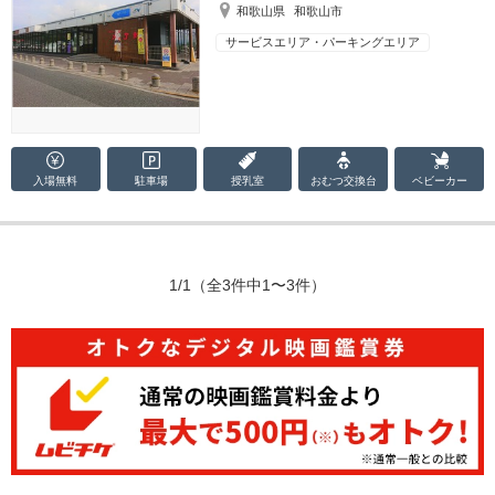
和歌山県
和歌山市
サービスエリア・パーキングエリア
入場無料
駐車場
授乳室
おむつ
交換台
ベビーカー
1/1
（全3件中1〜3件）