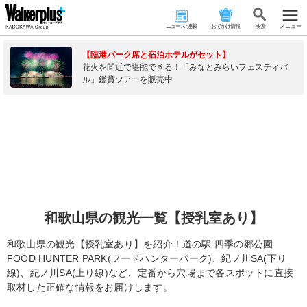
ニュース･連載
おでかけ情報
検 索
メニュー
【臨港パーク席と宿泊ホテルがセット】
花火を間近で堪能できる！「みなとみらいフェスティバ
ル」鑑賞ツアーを販売中
和歌山県の観光一覧【授乳室あり】
和歌山県の観光【授乳室あり】を紹介！道の駅 四季の郷公園
FOOD HUNTER PARK(フードハンターパーク)、紀ノ川SA(下り
線)、紀ノ川SA(上り線)など、定番から穴場まで各スポットに直接
取材した正確な情報をお届けします。