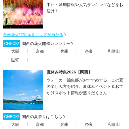
中止・延期情報や人気ランキングなどをお
届け！
金麦花火特等席＆グッズが当たる
CHECK!
関西の花火開催カレンダー
大阪
京都
兵庫
奈良
和歌山
滋賀
夏休み特集2026【関西】
ウォーカー編集部がおすすめする、この夏
の楽しみ方を紹介。夏休みイベント＆おで
かけスポット情報が盛りだくさん！
CHECK!
関西の夏祭りはこちら
大阪
京都
兵庫
奈良
和歌山