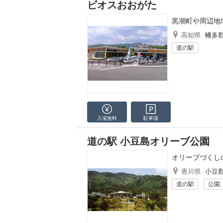
ビオスおおがた
黒潮町や周辺地
高知県
幡多
道の駅
入場無料
駐車場
道の駅 小豆島オリーブ公園
オリーブづくし
香川県
小豆
道の駅
公園