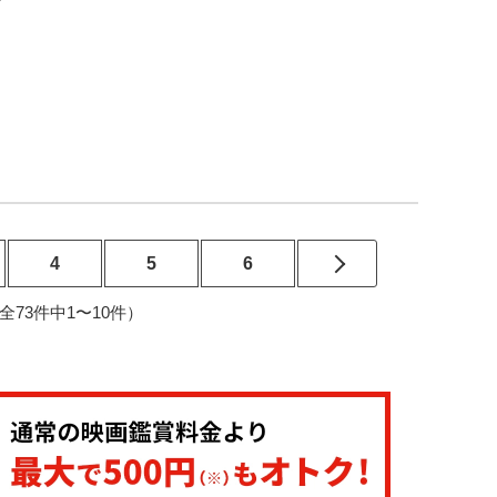
4
5
6
8（全73件中1〜10件）