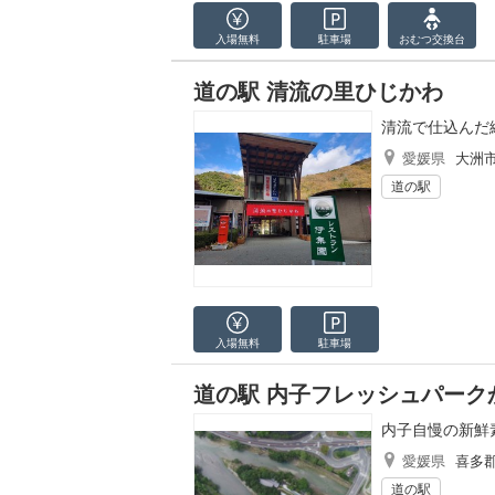
入場無料
駐車場
おむつ
交換台
道の駅 清流の里ひじかわ
清流で仕込んだ
愛媛県
大洲
道の駅
入場無料
駐車場
道の駅 内子フレッシュパーク
内子自慢の新鮮
愛媛県
喜多
道の駅