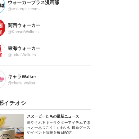
ウォーカープラス漫画部
@walkerpluscomic
関西ウォーカー
@KansaiWalkers
東海ウォーカー
@TokaiWalkers
キャラWalker
@chara_walker_
部イチオシ
スヌーピーたちの最新ニュース
癒やされるキャラクターアイテムでほ
っと一息つこう！かわいい最新グッズ
やイベント情報を毎日配信