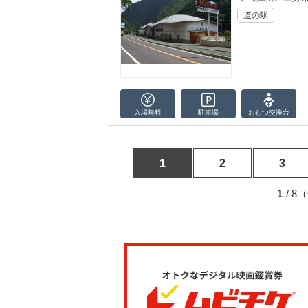
道の駅
入場無料
駐車場
おむつ
交換台
1
2
3
1
/ 