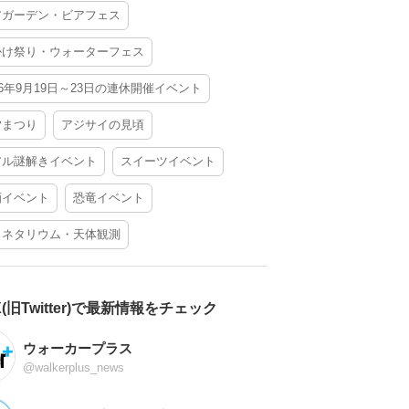
アガーデン・ビアフェス
かけ祭り・ウォーターフェス
26年9月19日～23日の連休開催イベント
夕まつり
アジサイの見頃
アル謎解きイベント
スイーツイベント
酒イベント
恐竜イベント
ラネタリウム・天体観測
X(旧Twitter)で最新情報をチェック
ウォーカープラス
@walkerplus_news