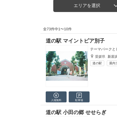
エリアを選択
全73件中1〜10件
道の駅 マイントピア別子
テーマパークと
愛媛県
新居
道の駅
屋内
入場無料
駐車場
道の駅 小田の郷 せせらぎ