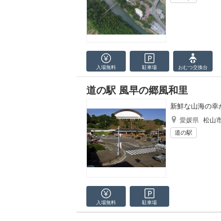
入場無料
駐車場
おむつ
交換台
道の駅 風早の郷風和里
新鮮な山海の幸
愛媛県
松山
道の駅
入場無料
駐車場