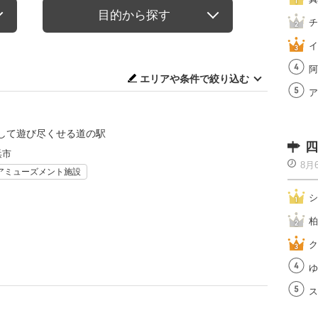
目的から探す
チ
イ
阿
エリアや条件で絞り込む
ア
して遊び尽くせる道の駅
四
浜市
8月
アミューズメント施設
シ
柏
ク
ゆ
ス