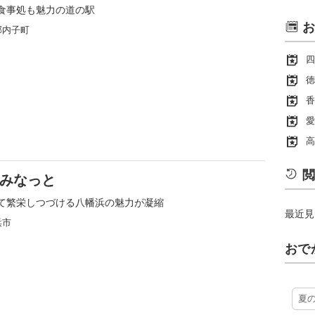
食事処も魅力の道の駅
お
郡内子町
四
徳
香
愛
高
閲
浜みなっと
て繁栄しつづける八幡浜の魅力が凝縮
最近見
浜市
おで
夏