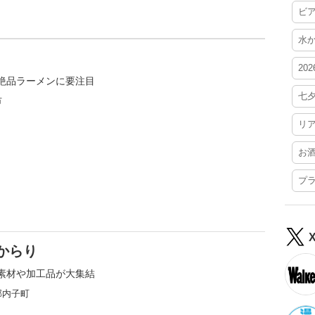
ビ
水
20
絶品ラーメンに要注目
七
市
リ
お
プ
からり
素材や加工品が大集結
郡内子町