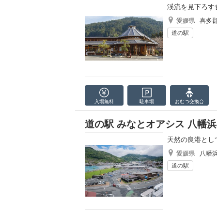
渓流を見下ろす
愛媛県
喜多
道の駅
入場無料
駐車場
おむつ
交換台
道の駅 みなとオアシス 八幡
天然の良港とし
愛媛県
八幡
道の駅