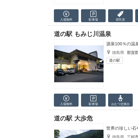
入場無料
駐車場
授乳室
道の駅 もみじ川温泉
源泉100％の温
徳島県
那賀
道の駅
入場無料
駐車場
おむつ
交換台
道の駅 大歩危
世界の珍しい石
徳島県
三好