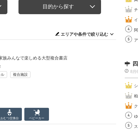
目的から探す
チ
イ
阿
エリアや条件で絞り込む
ア
家族みんなで楽しめる大型複合書店
四
市
8月
ール
複合施設
シ
柏
ク
ゆ
おむつ
交換台
ベビーカー
ス