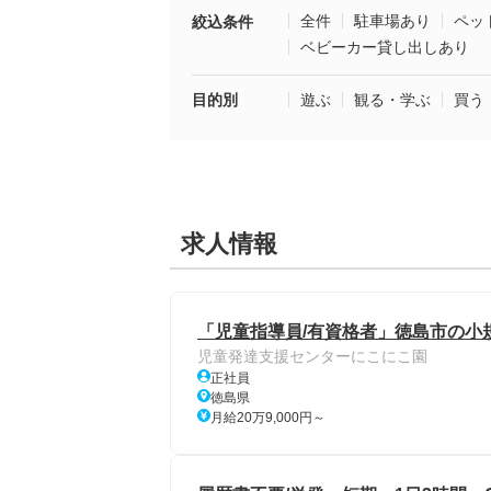
全件
駐車場あり
ペッ
絞込条件
ベビーカー貸し出しあり
目的別
遊ぶ
観る・学ぶ
買う
求人情報
「児童指導員/有資格者」徳島市の小
児童発達支援センターにこにこ園
正社員
徳島県
月給20万9,000円～