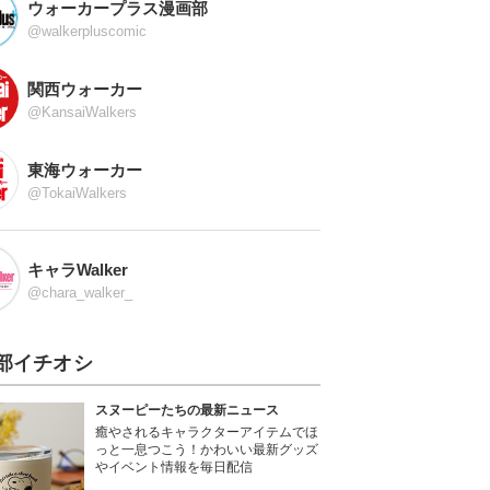
ウォーカープラス漫画部
@walkerpluscomic
関西ウォーカー
@KansaiWalkers
東海ウォーカー
@TokaiWalkers
キャラWalker
@chara_walker_
部イチオシ
スヌーピーたちの最新ニュース
癒やされるキャラクターアイテムでほ
っと一息つこう！かわいい最新グッズ
やイベント情報を毎日配信