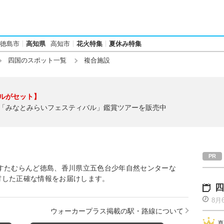
徳島市
高知県
高知市
花火特集
夏休み特集
四国のスポット一覧
複合施設
ルがセット】
「みなとみらいフェスティバル」鑑賞ツアーを販売中
すたむらんど徳島、香川県立五色台少年自然センターな
材した正確な情報をお届けします。
四
8月
ウォーカープラス掲載の駅・路線について
真