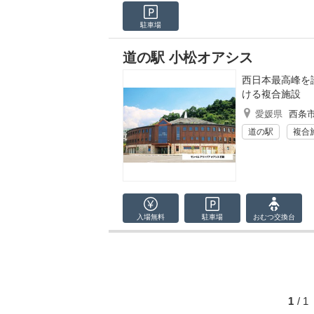
駐車場
道の駅 小松オアシス
西日本最高峰を
ける複合施設
愛媛県
西条
道の駅
複合
入場無料
駐車場
おむつ
交換台
1
/ 