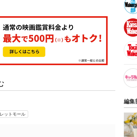
む
編集
レットモール