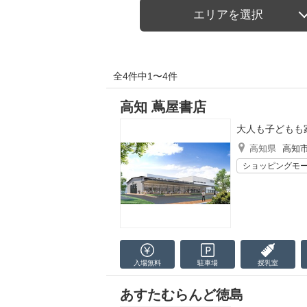
エリアを選択
全4件中1〜4件
高知 蔦屋書店
大人も子どもも
高知県
高知
ショッピングモ
入場無料
駐車場
授乳室
あすたむらんど徳島