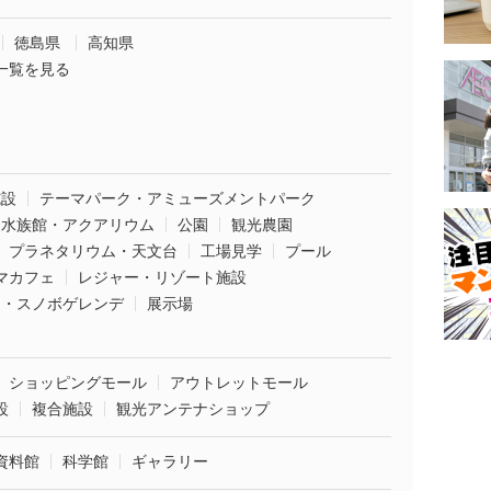
徳島県
高知県
一覧を見る
施設
テーマパーク・アミューズメントパーク
水族館・アクアリウム
公園
観光農園
プラネタリウム・天文台
工場見学
プール
マカフェ
レジャー・リゾート施設
ー・スノボゲレンデ
展示場
ショッピングモール
アウトレットモール
設
複合施設
観光アンテナショップ
資料館
科学館
ギャラリー