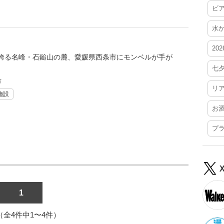
ビ
水
20
誇る名峰・石鎚山の麓、愛媛県西条市にモンベルが手が
七
市
リ
施設
お
プ
1
1（全4件中1〜4件）