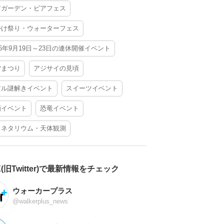
アガーデン・ビアフェス
かけ祭り・ウォーターフェス
26年9月19日～23日の連休開催イベント
夕まつり
アジサイの見頃
アル謎解きイベント
スイーツイベント
酒イベント
恐竜イベント
ラネタリウム・天体観測
X(旧Twitter)で最新情報をチェック
ウォーカープラス
@walkerplus_news