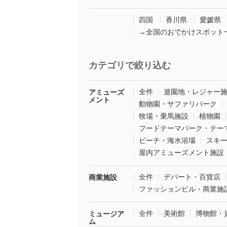
四国
香川県
愛媛県
→全国のおでかけスポット
カテゴリで絞り込む
全件
遊園地・レジャー
アミューズ
メント
動物園・サファリパーク
牧場・乗馬施設
植物園
フードテーマパーク・テー
ビーチ・海水浴場
スキ
屋内アミューズメント施設
全件
デパート・百貨店
商業施設
ファッションビル・商業施
全件
美術館
博物館・
ミュージア
ム