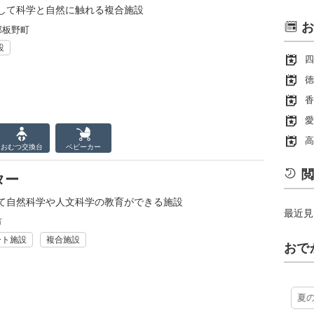
して科学と自然に触れる複合施設
お
郡板野町
設
四
徳
香
愛
高
おむつ
交換台
ベビーカー
閲
ター
て自然科学や人文科学の教育ができる施設
最近見
市
ート施設
複合施設
おで
夏