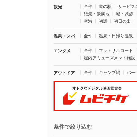
全件
道の駅
サービス
観光
絶景・景勝地
城・城跡
空港
初詣
初日の出
全件
温泉・日帰り温泉
温泉・スパ
全件
フットサルコート
エンタメ
屋内アミューズメント施設
全件
キャンプ場
バー
アウトドア
条件で絞り込む