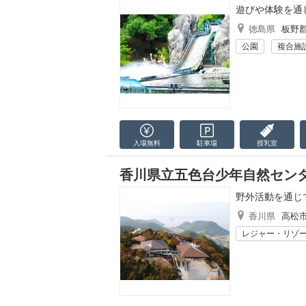
遊びや体験を通
徳島県
板野
公園
複合施
入場無料
駐車場
授乳室
香川県立五色台少年自然セン
野外活動を通じ
香川県
高松
レジャー・リゾ