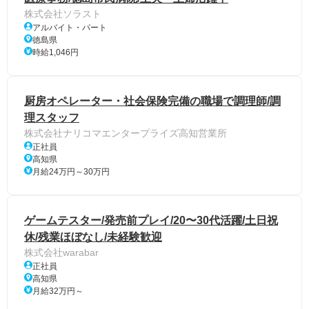
株式会社ソラスト
アルバイト・パート
徳島県
時給1,046円
厨房オペレーター・社会保険完備の職場で調理師/調
理スタッフ
株式会社ナリコマエンタープライズ高知営業所
正社員
高知県
月給24万円～30万円
ゲームテスター/発売前プレイ/20〜30代活躍/土日祝
休/残業ほぼなし/未経験歓迎
株式会社warabar
正社員
高知県
月給32万円～