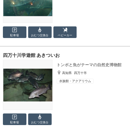
駐車場
おむつ
交換台
ベビーカー
四万十川学遊館 あきついお
トンボと魚がテーマの自然史博物館
高知県
四万十市
水族館・アクアリウム
駐車場
おむつ
交換台