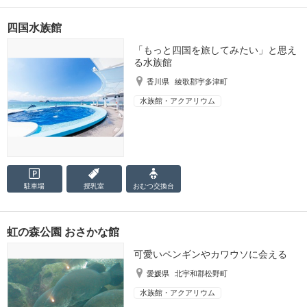
四国水族館
「もっと四国を旅してみたい」と思え
る水族館
香川県
綾歌郡宇多津町
水族館・アクアリウム
駐車場
授乳室
おむつ
交換台
虹の森公園 おさかな館
可愛いペンギンやカワウソに会える
愛媛県
北宇和郡松野町
水族館・アクアリウム