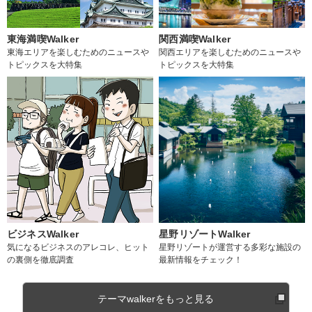
東海満喫Walker
関西満喫Walker
東海エリアを楽しむためのニュースや
関西エリアを楽しむためのニュースや
トピックスを大特集
トピックスを大特集
ビジネスWalker
星野リゾートWalker
気になるビジネスのアレコレ、ヒット
星野リゾートが運営する多彩な施設の
の裏側を徹底調査
最新情報をチェック！
テーマwalkerをもっと見る