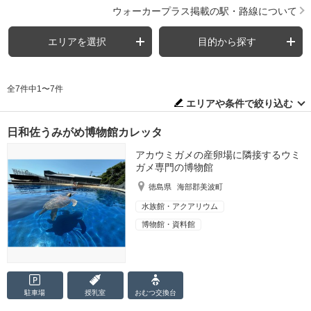
ウォーカープラス掲載の駅・路線について
エリアを選択
目的から探す
全7件中1〜7件
エリアや条件で絞り込む
日和佐うみがめ博物館カレッタ
アカウミガメの産卵場に隣接するウミ
ガメ専門の博物館
徳島県
海部郡美波町
水族館・アクアリウム
博物館・資料館
駐車場
授乳室
おむつ
交換台