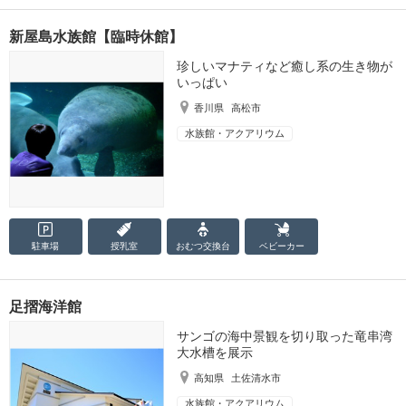
新屋島水族館【臨時休館】
珍しいマナティなど癒し系の生き物が
いっぱい
香川県
高松市
水族館・アクアリウム
駐車場
授乳室
おむつ
交換台
ベビーカー
足摺海洋館
サンゴの海中景観を切り取った竜串湾
大水槽を展示
高知県
土佐清水市
水族館・アクアリウム