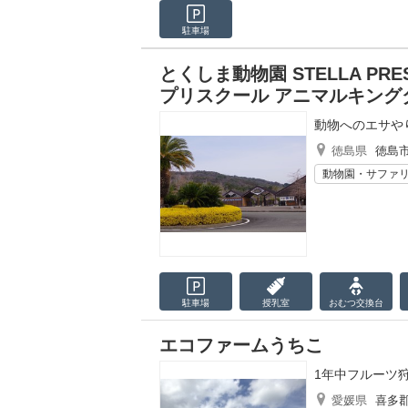
駐車場
とくしま動物園 STELLA PRES
プリスクール アニマルキング
動物へのエサや
徳島県
徳島
動物園・サファ
駐車場
授乳室
おむつ
交換台
エコファームうちこ
1年中フルーツ
愛媛県
喜多