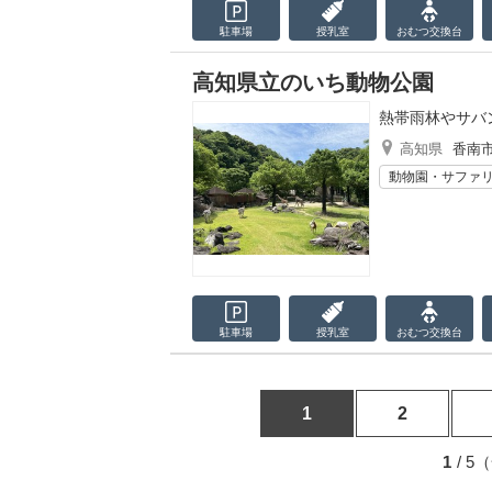
駐車場
授乳室
おむつ
交換台
高知県立のいち動物公園
熱帯雨林やサバ
高知県
香南
動物園・サファ
駐車場
授乳室
おむつ
交換台
1
2
1
/ 