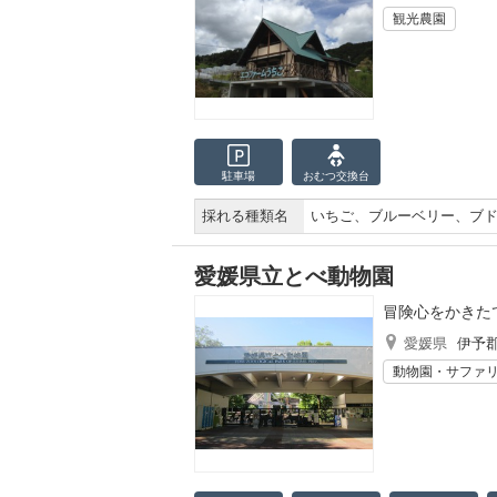
観光農園
駐車場
おむつ
交換台
採れる種類名
いちご、ブルーベリー、ブ
愛媛県立とべ動物園
冒険心をかきた
愛媛県
伊予
動物園・サファ