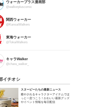
ウォーカープラス漫画部
@walkerpluscomic
関西ウォーカー
@KansaiWalkers
東海ウォーカー
@TokaiWalkers
キャラWalker
@chara_walker_
部イチオシ
スヌーピーたちの最新ニュース
癒やされるキャラクターアイテムでほ
っと一息つこう！かわいい最新グッズ
やイベント情報を毎日配信