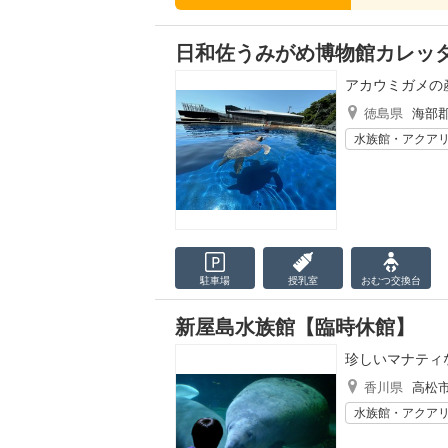
日和佐うみがめ博物館カレッ
アカウミガメの
徳島県
海部
水族館・アクア
駐車場
授乳室
おむつ
交換台
新屋島水族館【臨時休館】
珍しいマナティ
香川県
高松
水族館・アクア