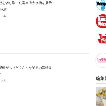
観を切り取った竜串湾大水槽を展示
清水市
リウム
感動がもりだくさんな業界の異端児
市
編集
リウム