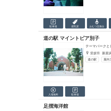
駐車場
授乳室
おむつ
交換台
道の駅 マイントピア別子
テーマパークと
愛媛県
新居
道の駅
屋内
入場無料
駐車場
足摺海洋館