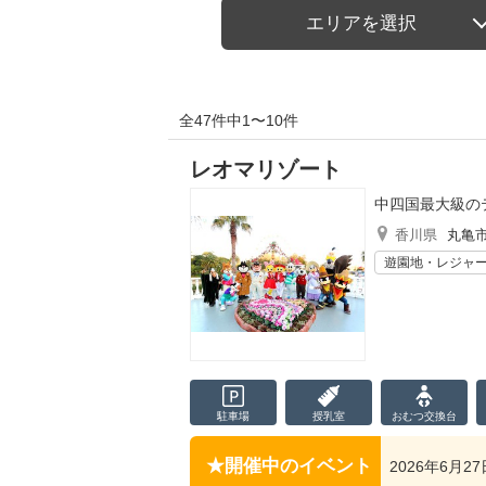
エリアを選択
全47件中1〜10件
レオマリゾート
中四国最大級の
香川県
丸亀
遊園地・レジャ
駐車場
授乳室
おむつ
交換台
開催中のイベント
2026年6月