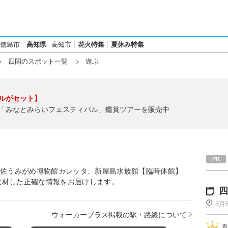
徳島市
高知県
高知市
花火特集
夏休み特集
四国のスポット一覧
遊ぶ
ルがセット】
「みなとみらいフェスティバル」鑑賞ツアーを販売中
和佐うみがめ博物館カレッタ、新屋島水族館【臨時休館】
取材した正確な情報をお届けします。
四
8月
ウォーカープラス掲載の駅・路線について
真