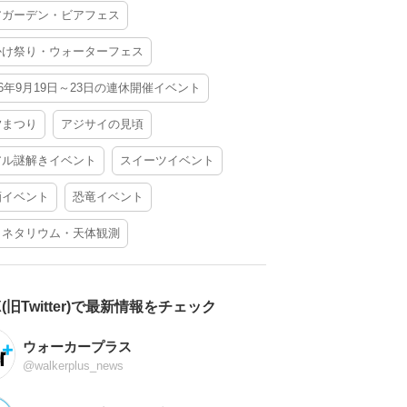
アガーデン・ビアフェス
かけ祭り・ウォーターフェス
26年9月19日～23日の連休開催イベント
夕まつり
アジサイの見頃
アル謎解きイベント
スイーツイベント
酒イベント
恐竜イベント
ラネタリウム・天体観測
X(旧Twitter)で最新情報をチェック
ウォーカープラス
@walkerplus_news