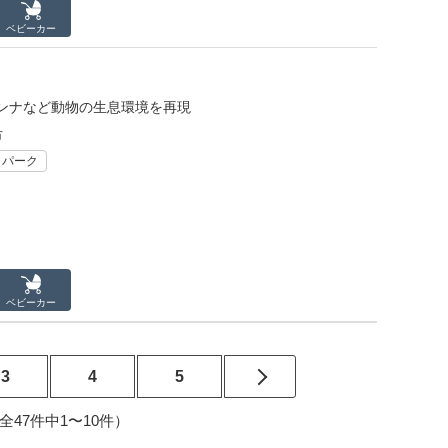
ベビーカー
ンナなど動物の生息環境を再現
市
リパーク
ベビーカー
3
4
5
5（全47件中1〜10件）