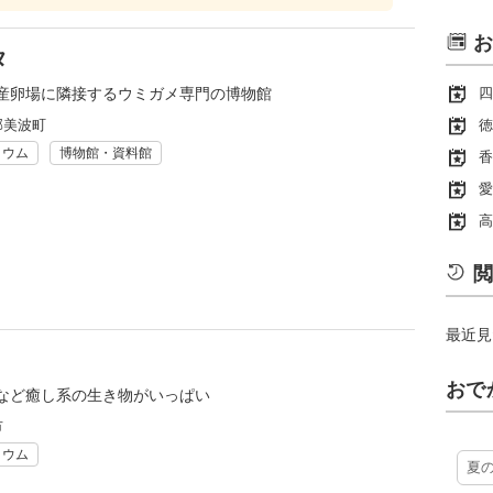
お
タ
産卵場に隣接するウミガメ専門の博物館
四
郡美波町
徳
リウム
博物館・資料館
香
愛
高
閲
最近見
おで
など癒し系の生き物がいっぱい
市
リウム
夏