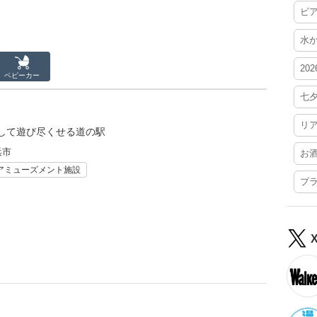
ビ
水
20
ベビーカー
七
リ
して遊び尽くせる道の駅
浜市
お
アミューズメント施設
プ