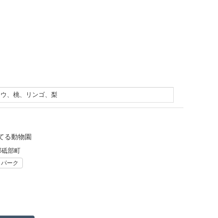
ドウ、桃、リンゴ、梨
てる動物園
郡砥部町
リパーク