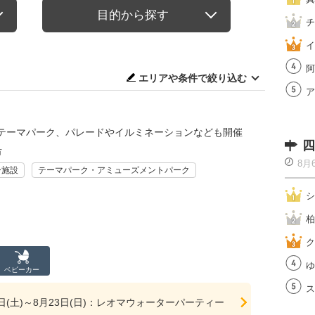
目的から探す
チ
イ
阿
エリアや条件で絞り込む
ア
テーマパーク、パレードやイルミネーションなども開催
四
市
8月
ー施設
テーマパーク・アミューズメントパーク
シ
柏
ク
ゆ
ベビーカー
ス
27日(土)～8月23日(日)：レオマウォーターパーティー