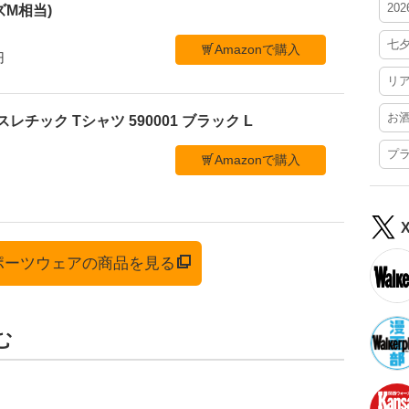
20
ズM相当)
七
Amazonで購入
円
リ
お
スレチック Tシャツ 590001 ブラック L
プ
Amazonで購入
スポーツウェアの商品を見る
む