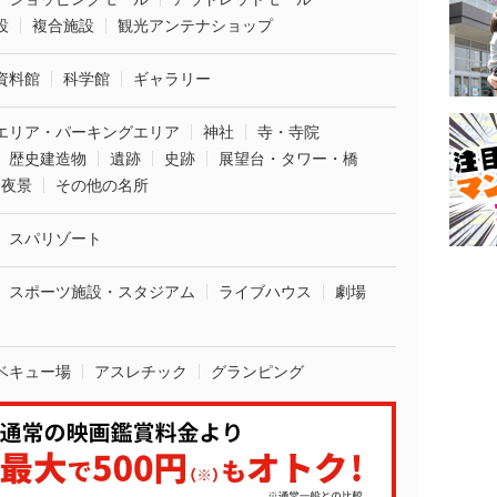
設
複合施設
観光アンテナショップ
資料館
科学館
ギャラリー
エリア・パーキングエリア
神社
寺・寺院
歴史建造物
遺跡
史跡
展望台・タワー・橋
夜景
その他の名所
スパリゾート
スポーツ施設・スタジアム
ライブハウス
劇場
ベキュー場
アスレチック
グランピング