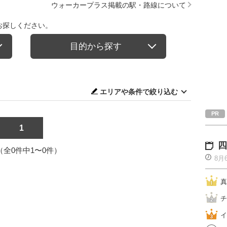
ウォーカープラス掲載の駅・路線について
お探しください。
目的から探す
エリアや条件で絞り込む
1
四
1（全0件中1〜0件）
8月
真
チ
イ