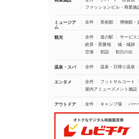
商業施設
ファッションビル・商業施
全件
美術館
博物館・
ミュージア
ム
全件
道の駅
サービス
観光
絶景・景勝地
城・城跡
空港
初詣
初日の出
全件
温泉・日帰り温泉
温泉・スパ
全件
フットサルコート
エンタメ
屋内アミューズメント施設
全件
キャンプ場
バー
アウトドア