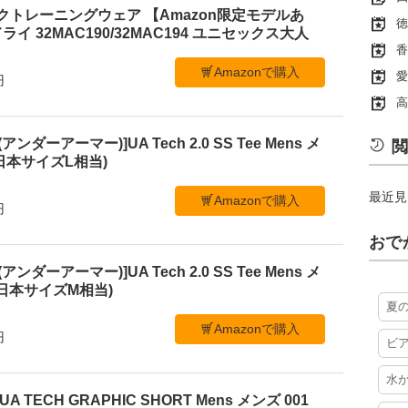
ックトレーニングウェア 【Amazon限定モデルあ
徳
ライ 32MAC190/32MAC194 ユニセックス大人
香
Amazonで購入
愛
円
高
アンダーアーマー)]UA Tech 2.0 SS Tee Mens メ
閲
 (日本サイズL相当)
最近見
Amazonで購入
円
おで
アンダーアーマー)]UA Tech 2.0 SS Tee Mens メ
 (日本サイズM相当)
夏
Amazonで購入
円
ビ
水
 TECH GRAPHIC SHORT Mens メンズ 001