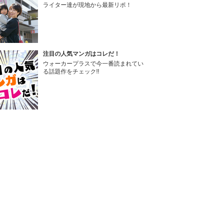
ライター達が現地から最新リポ！
注目の人気マンガはコレだ！
ウォーカープラスで今一番読まれてい
る話題作をチェック!!