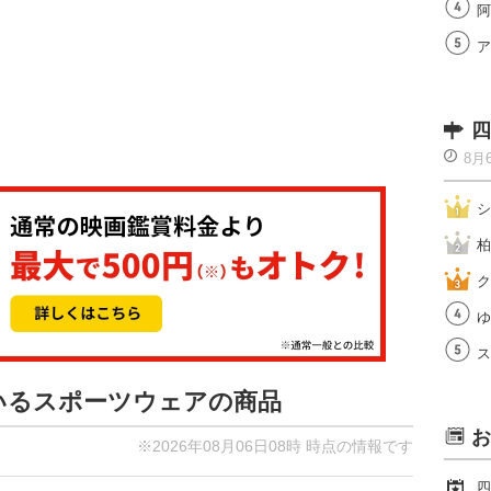
阿
ア
四
8月
シ
柏
ク
ゆ
ス
ているスポーツウェアの商品
お
※2026年08月06日08時 時点の情報です
四