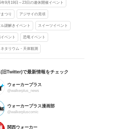
26年9月19日～23日の連休開催イベント
夕まつり
アジサイの見頃
アル謎解きイベント
スイーツイベント
酒イベント
恐竜イベント
ラネタリウム・天体観測
X(旧Twitter)で最新情報をチェック
ウォーカープラス
@walkerplus_news
ウォーカープラス漫画部
@walkerpluscomic
関西ウォーカー