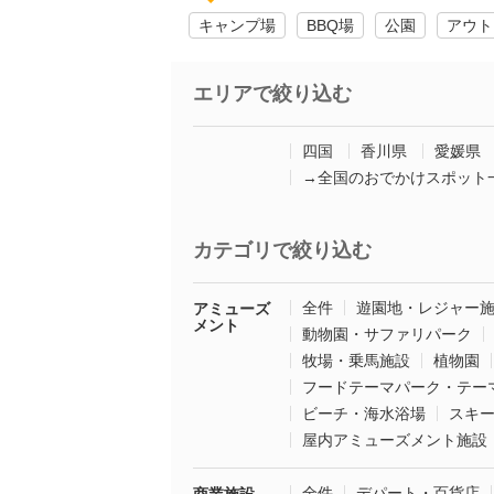
キャンプ場
BBQ場
公園
アウト
エリアで絞り込む
四国
香川県
愛媛県
→全国のおでかけスポット
カテゴリで絞り込む
全件
遊園地・レジャー
アミューズ
メント
動物園・サファリパーク
牧場・乗馬施設
植物園
フードテーマパーク・テー
ビーチ・海水浴場
スキ
屋内アミューズメント施設
全件
デパート・百貨店