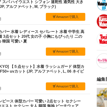
 スパ ハイウエスト シフォン 速乾性 通気性 大き
P, アルファベット, M, ブラック)
Amazonで購入
円
体型カバー 水着 レディース セパレート 水着 中学生 高
着 3点セット 20代 女の子 小胸にもぴったり 二の
 韓国 可愛い 夏
Amazonで購入
円
C TOKYO] 【５点セット】水着 ラッシュガード 体型カ
0+ uvカット (JP, アルファベット, L, 06 ネイビ
編集
Amazonで購入
円
ンピース 体型カバー 可愛い 2点セット セクシー
エスト セクシー 大人 韓国 無地 ビーチウェア