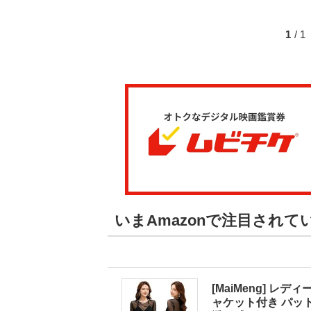
1
/ 
いまAmazonで注目されて
[MaiMeng] レ
ャケット付き パット