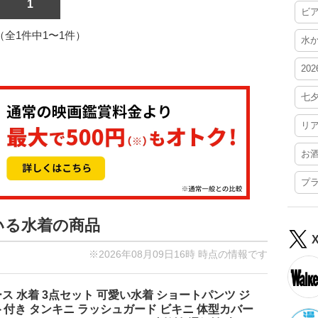
1
ビ
1（全1件中1〜1件）
水
20
七
リ
お
プ
いる水着の商品
※2026年08月09日16時 時点の情報です
ディース 水着 3点セット 可愛い水着 ショートパンツ ジ
付き タンキニ ラッシュガード ビキニ 体型カバー