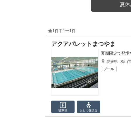
夏休み
全1件中1〜1件
アクアパレットまつやま
夏期限定で登場
愛媛県
松山
プール
駐車場
おむつ
交換台