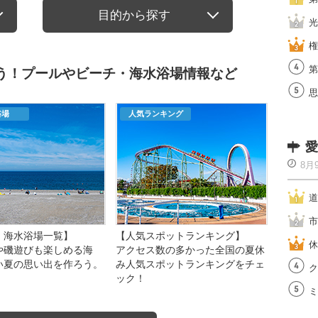
目的から探す
光
権
第
もう！プールやビーチ・海水浴場情報など
思
浴場
人気ランキング
愛
8月
道
市
・海水浴場一覧】
【人気スポットランキング】
休
や磯遊びも楽しめる海
アクセス数の多かった全国の夏休
い夏の思い出を作ろう。
み人気スポットランキングをチェ
ク
ック！
ミ