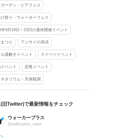
アガーデン・ビアフェス
かけ祭り・ウォーターフェス
26年9月19日～23日の連休開催イベント
夕まつり
アジサイの見頃
アル謎解きイベント
スイーツイベント
酒イベント
恐竜イベント
ラネタリウム・天体観測
X(旧Twitter)で最新情報をチェック
ウォーカープラス
@walkerplus_news