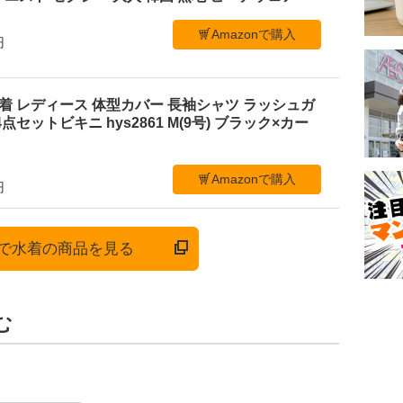
Amazonで購入
円
ニ水着 レディース 体型カバー 長袖シャツ ラッシュガ
点セットビキニ hys2861 M(9号) ブラック×カー
Amazonで購入
円
onで水着の商品を見る
む