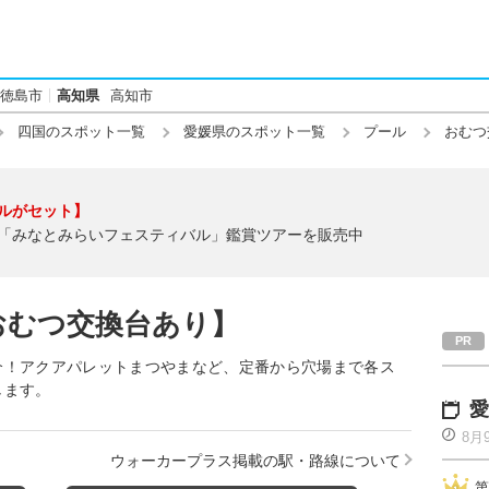
徳島市
高知県
高知市
四国のスポット一覧
愛媛県のスポット一覧
プール
おむつ
ルがセット】
「みなとみらいフェスティバル」鑑賞ツアーを販売中
おむつ交換台あり】
介！アクアパレットまつやまなど、定番から穴場まで各ス
します。
愛
8月
ウォーカープラス掲載の駅・路線について
第