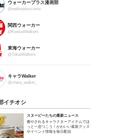
ウォーカープラス漫画部
@walkerpluscomic
関西ウォーカー
@KansaiWalkers
東海ウォーカー
@TokaiWalkers
キャラWalker
@chara_walker_
部イチオシ
スヌーピーたちの最新ニュース
癒やされるキャラクターアイテムでほ
っと一息つこう！かわいい最新グッズ
やイベント情報を毎日配信