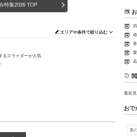
特集2026 TOP
お
四
エリアや条件で絞り込む
徳
香
愛
するスライダーが人気
高
市
閲
最近見
おで
夏