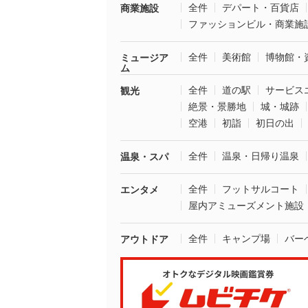
全件
デパート・百貨店
商業施設
ファッションビル・商業施
全件
美術館
博物館・
ミュージア
ム
全件
道の駅
サービス
観光
絶景・景勝地
城・城跡
空港
初詣
初日の出
全件
温泉・日帰り温泉
温泉・スパ
全件
フットサルコート
エンタメ
屋内アミューズメント施設
全件
キャンプ場
バー
アウトドア