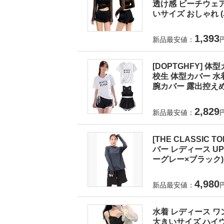
透け感 ビーチウェア
いサイズ おしゃれ (J
1,393
新品最安値：
[DOPTGHFY] 
校生 体型カバー 水
腕カバー 露出控えめ
2,829
新品最安値：
[THE CLASSI
バー レディース UPF5
ーグレー×ブラック)
4,980
新品最安値：
水着 レディース ワ
大きいサイズ ハイウ