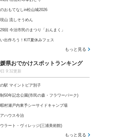
のおもてなしin松山城2026
現山 流しそうめん
29回 今治市民のまつり「おんまく」
い出作ろう！KIT夏休みフェス
もっと見る
媛県おでかけスポットランキング
9日 9:32更新
の駅 マイントピア別子
制50年記念公園(市民の森・フラワーパーク)
暇村瀬戸内東予シーサイドキャンプ場
アハウス今治
ウラート・ヴィレッジ(三浦美術館)
もっと見る