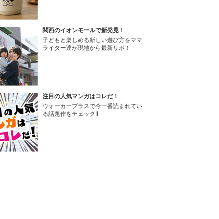
関西のイオンモールで新発見！
子どもと楽しめる新しい遊び方をママ
ライター達が現地から最新リポ！
注目の人気マンガはコレだ！
ウォーカープラスで今一番読まれてい
る話題作をチェック!!