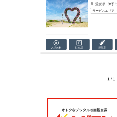
愛媛県
伊予
サービスエリア
入場無料
駐車場
授乳室
1
/ 