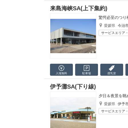
来島海峡SA(上下集約)
驚愕必至のつり
愛媛県
今治
サービスエリア
入場無料
駐車場
授乳室
伊予灘SA(下り線)
夕日＆夜景を眺
愛媛県
伊予
サービスエリア