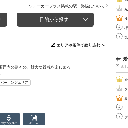
ウォーカープラス掲載の駅・路線について
光
Ni
目的から探す
権
第
エリアや条件で絞り込む
愛
8月
瀬戸内の島々の、雄大な景観を楽しめる
市
愛
・パーキングエリア
ク
新
エ
グ
おむつ
交換台
ベビーカー