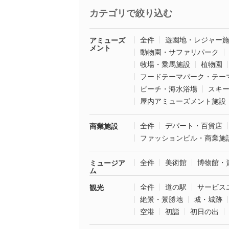
カテゴリで絞り込む
全件
遊園地・レジャー
アミューズ
メント
動物園・サファリパーク
牧場・乗馬施設
植物園
フードテーマパーク・テー
ビーチ・海水浴場
スキ
屋内アミューズメント施設
全件
デパート・百貨店
商業施設
ファッションビル・商業施
全件
美術館
博物館・
ミュージア
ム
全件
道の駅
サービス
観光
絶景・景勝地
城・城跡
空港
初詣
初日の出