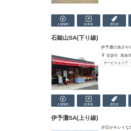
入場無料
駐車場
授乳室
石鎚山SA(下り線)
伊予灘の魚介や
愛媛県
西条
サービスエリア
入場無料
駐車場
授乳室
伊予灘SA(上り線)
夕日がキレイな