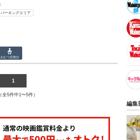
市
・パーキングエリア
おむつ
交換台
1
1（全5件中1〜5件）
編集