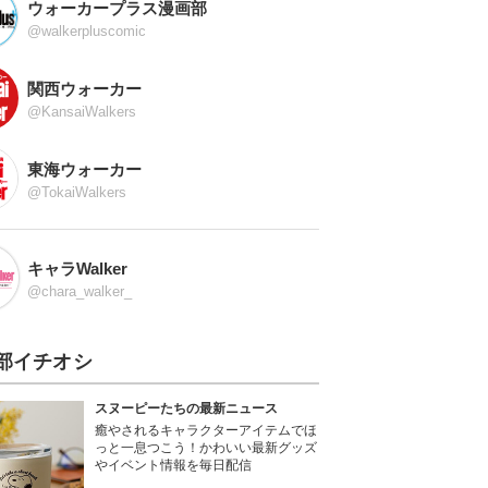
ウォーカープラス漫画部
@walkerpluscomic
関西ウォーカー
@KansaiWalkers
東海ウォーカー
@TokaiWalkers
キャラWalker
@chara_walker_
部イチオシ
スヌーピーたちの最新ニュース
癒やされるキャラクターアイテムでほ
っと一息つこう！かわいい最新グッズ
やイベント情報を毎日配信