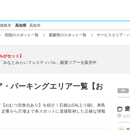
徳島市
高知県
高知市
四国のスポット一覧
愛媛県のスポット一覧
サービスエリア・
ルがセット】
「みなとみらいフェスティバル」鑑賞ツアーを販売中
ア・パーキングエリア一覧【お
【おむつ交換台あり】を紹介！石鎚山SA(上り線)、来島
愛
など、定番から穴場まで各スポットに直接取材した正確な情報
8月
第