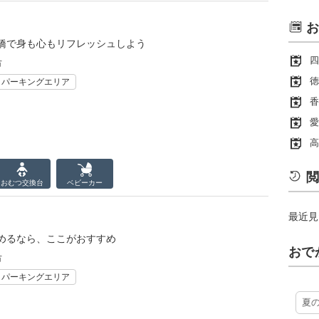
お
橋で身も心もリフレッシュしよう
四
市
徳
・パーキングエリア
香
愛
高
閲
おむつ
交換台
ベビーカー
最近見
めるなら、ここがおすすめ
おで
市
・パーキングエリア
夏