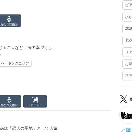
ビ
水
おむつ
交換台
20
七
じゃこ天など、海の幸づくし
リ
市
・パーキングエリア
お
プ
おむつ
交換台
ベビーカー
SAは「恋人の聖地」として人気