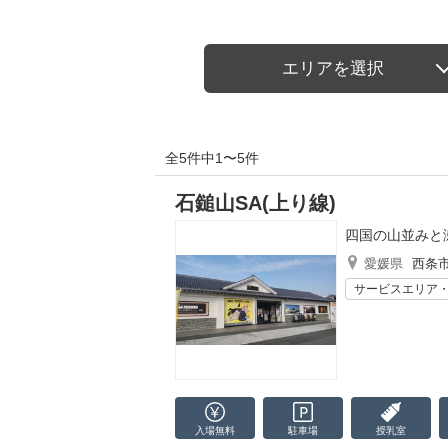
エリアを選択
全5件中1〜5件
石鎚山SA(上り線)
四国の山並みと
愛媛県
西条
サービスエリア
入場無料
駐車場
授乳室