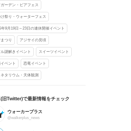
アガーデン・ビアフェス
かけ祭り・ウォーターフェス
26年9月19日～23日の連休開催イベント
夕まつり
アジサイの見頃
アル謎解きイベント
スイーツイベント
酒イベント
恐竜イベント
ラネタリウム・天体観測
X(旧Twitter)で最新情報をチェック
ウォーカープラス
@walkerplus_news