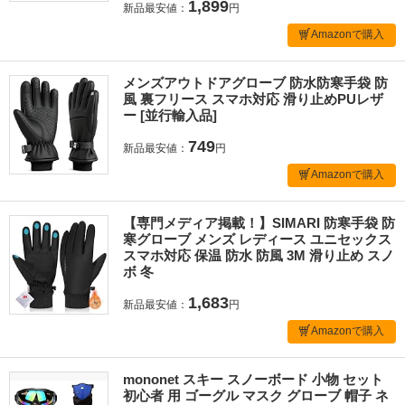
1,899
新品最安値：
円
Amazonで購入
メンズアウトドアグローブ 防水防寒手袋 防
風 裏フリース スマホ対応 滑り止めPUレザ
ー [並行輸入品]
749
新品最安値：
円
Amazonで購入
【専門メディア掲載！】SIMARI 防寒手袋 防
寒グローブ メンズ レディース ユニセックス
スマホ対応 保温 防水 防風 3M 滑り止め スノ
ボ 冬
1,683
新品最安値：
円
Amazonで購入
mononet スキー スノーボード 小物 セット
初心者 用 ゴーグル マスク グローブ 帽子 ネ