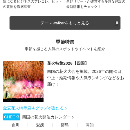
気になるビジネスのアレコレ、ヒット
星野リゾートが運営する多彩な施設の
の裏側を徹底調査
最新情報をチェック！
テーマwalkerをもっと見る
季節特集
季節を感じる人気のスポットやイベントを紹介
花火特集2026【四国】
四国の花火大会を掲載。2026年の開催日、
中止・延期情報や人気ランキングなどをお
届け！
金麦花火特等席＆グッズが当たる
CHECK!
四国の花火開催カレンダー
香川
愛媛
徳島
高知