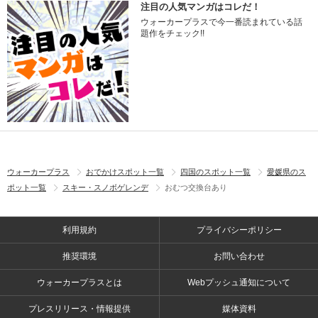
注目の人気マンガはコレだ！
ウォーカープラスで今一番読まれている話
題作をチェック!!
ウォーカープラス
おでかけスポット一覧
四国のスポット一覧
愛媛県のス
ポット一覧
スキー・スノボゲレンデ
おむつ交換台あり
利用規約
プライバシーポリシー
推奨環境
お問い合わせ
ウォーカープラスとは
Webプッシュ通知について
プレスリリース・情報提供
媒体資料