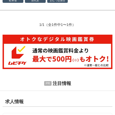
駐車場
授乳室
おむつ
交換台
1/1
（全1件中1〜1件）
注目情報
求人情報