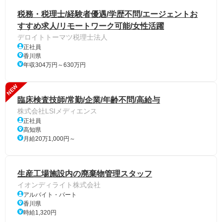
税務・税理士/経験者優遇/学歴不問/エージェントお
すすめ求人/リモートワーク可能/女性活躍
デロイトトーマツ税理士法人
正社員
香川県
年収304万円～630万円
NEW
臨床検査技師/常勤/企業/年齢不問/高給与
株式会社LSIメディエンス
正社員
高知県
月給20万1,000円～
生産工場施設内の廃棄物管理スタッフ
イオンディライト株式会社
アルバイト・パート
香川県
時給1,320円