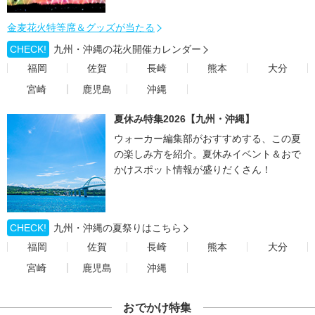
金麦花火特等席＆グッズが当たる
CHECK!
九州・沖縄の花火開催カレンダー
福岡
佐賀
長崎
熊本
大分
宮崎
鹿児島
沖縄
夏休み特集2026【九州・沖縄】
ウォーカー編集部がおすすめする、この夏
の楽しみ方を紹介。夏休みイベント＆おで
かけスポット情報が盛りだくさん！
CHECK!
九州・沖縄の夏祭りはこちら
福岡
佐賀
長崎
熊本
大分
宮崎
鹿児島
沖縄
おでかけ特集