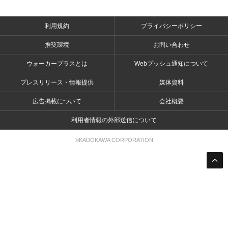
利用規約
プライバシーポリシー
推奨環境
お問い合わせ
ウォーカープラスとは
Webプッシュ通知について
プレスリリース・情報提供
媒体資料
広告掲載について
会社概要
利用者情報の外部送信について
©KADOKAWA CORPORATION