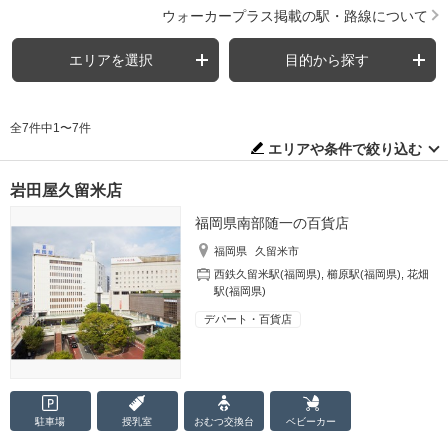
ウォーカープラス掲載の駅・路線について
エリアを選択
目的から探す
全7件中1〜7件
エリアや条件で絞り込む
岩田屋久留米店
福岡県南部随一の百貨店
福岡県
久留米市
西鉄久留米駅(福岡県)
,
櫛原駅(福岡県)
,
花畑
駅(福岡県)
デパート・百貨店
駐車場
授乳室
おむつ
交換台
ベビーカー