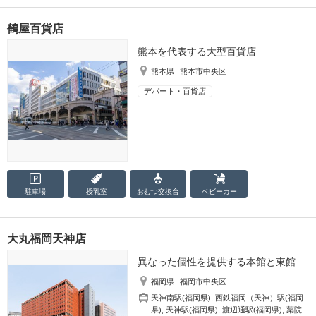
鶴屋百貨店
熊本を代表する大型百貨店
熊本県
熊本市中央区
デパート・百貨店
駐車場
授乳室
おむつ
交換台
ベビーカー
大丸福岡天神店
異なった個性を提供する本館と東館
福岡県
福岡市中央区
天神南駅(福岡県)
,
西鉄福岡（天神）駅(福岡
県)
,
天神駅(福岡県)
,
渡辺通駅(福岡県)
,
薬院