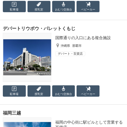
駐車場
授乳室
おむつ
交換台
ベビーカー
デパートリウボウ・パレットくもじ
国際通りの入口にある複合施設
沖縄県
那覇市
デパート・百貨店
駐車場
授乳室
おむつ
交換台
ベビーカー
福岡三越
福岡の中心街に駅ビルとして営業する