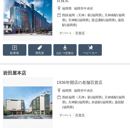
百貨店
福岡県
福岡市中央区
西鉄福岡（天神）駅(福岡県)
,
天神南駅(福岡
県)
,
天神駅(福岡県)
,
渡辺通駅(福岡県)
,
薬院
駅(福岡県)
デパート・百貨店
駐車場
授乳室
おむつ
交換台
ベビーカー
岩田屋本店
1936年開店の老舗百貨店
福岡県
福岡市中央区
西鉄福岡（天神）駅(福岡県)
,
天神南駅(福岡
県)
,
天神駅(福岡県)
,
赤坂駅(福岡県)
,
薬院駅
(福岡県)
デパート・百貨店