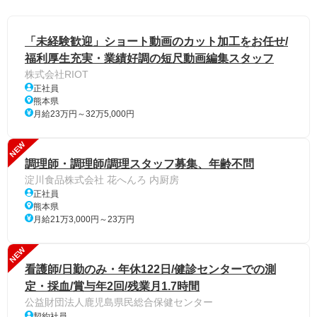
「未経験歓迎」ショート動画のカット加工をお任せ/
福利厚生充実・業績好調の短尺動画編集スタッフ
株式会社RIOT
正社員
熊本県
月給23万円～32万5,000円
NEW
調理師・調理師/調理スタッフ募集、年齢不問
淀川食品株式会社 花へんろ 内厨房
正社員
熊本県
月給21万3,000円～23万円
NEW
看護師/日勤のみ・年休122日/健診センターでの測
定・採血/賞与年2回/残業月1.7時間
公益財団法人鹿児島県民総合保健センター
契約社員