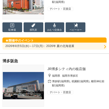
駅(福岡県)
デパート・百貨店
駐車場
授乳室
おむつ
交換台
ベビーカー
開催中のイベント
2026年8月5日(水)～17日(月)：2026年 夏の北海道展
博多阪急
JR博多シティ内の核店舗
福岡県
福岡市博多区
博多駅(福岡県)
,
祇園駅(福岡県)
,
櫛田神社前
駅(福岡県)
デパート・百貨店