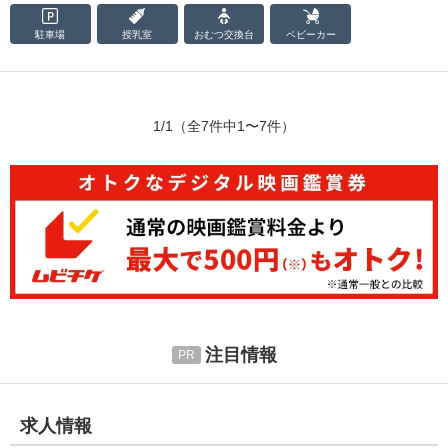
駐車場
授乳室
おむつ
交換台
ベビーカー
1/1
（全7件中1〜7件）
注目情報
求人情報