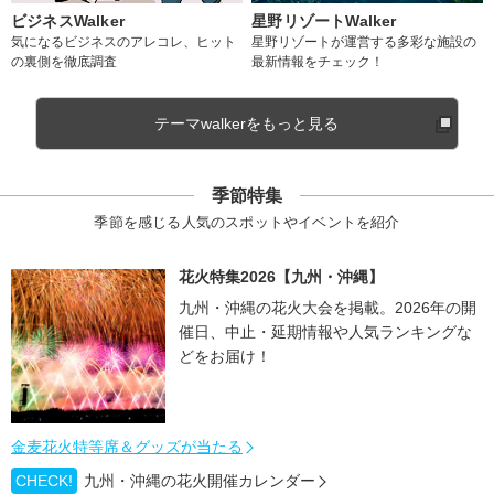
ビジネスWalker
星野リゾートWalker
気になるビジネスのアレコレ、ヒット
星野リゾートが運営する多彩な施設の
の裏側を徹底調査
最新情報をチェック！
テーマwalkerをもっと見る
季節特集
季節を感じる人気のスポットやイベントを紹介
花火特集2026【九州・沖縄】
九州・沖縄の花火大会を掲載。2026年の開
催日、中止・延期情報や人気ランキングな
どをお届け！
金麦花火特等席＆グッズが当たる
CHECK!
九州・沖縄の花火開催カレンダー