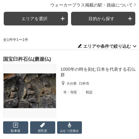
ウォーカープラス掲載の駅・路線について
エリアを選択
目的から探す
全1件中1〜1件
エリアや条件で絞り込む
国宝臼杵石仏(磨崖仏)
1000年の時を刻む日本を代表する石仏
群
大分県
臼杵市
寺・寺院
初詣
駐車場
授乳室
おむつ
交換台