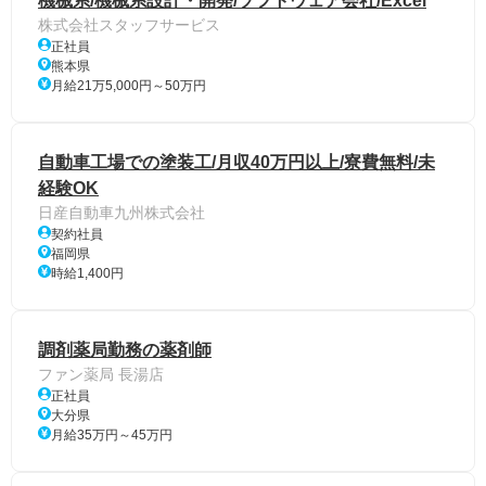
機械系/機械系設計・開発/ソフトウェア会社/Excel
株式会社スタッフサービス
正社員
熊本県
月給21万5,000円～50万円
自動車工場での塗装工/月収40万円以上/寮費無料/未
経験OK
日産自動車九州株式会社
契約社員
福岡県
時給1,400円
調剤薬局勤務の薬剤師
ファン薬局 長湯店
正社員
大分県
月給35万円～45万円