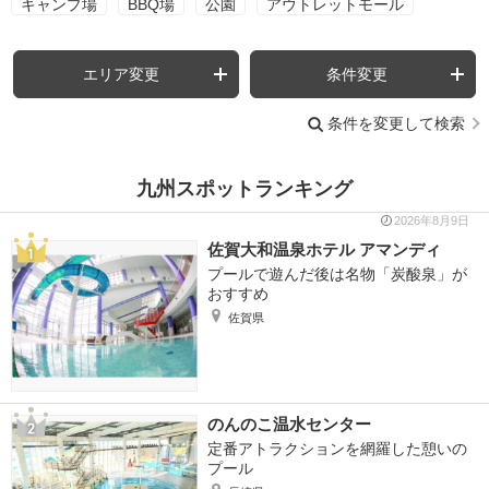
キャンプ場
BBQ場
公園
アウトレットモール
エリア変更
条件変更
条件を変更して検索
九州スポットランキング
2026年8月9日
佐賀大和温泉ホテル アマンディ
プールで遊んだ後は名物「炭酸泉」が
おすすめ
佐賀県
のんのこ温水センター
定番アトラクションを網羅した憩いの
プール