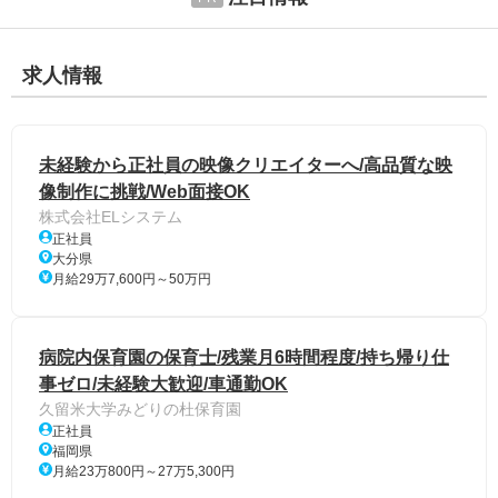
求人情報
未経験から正社員の映像クリエイターへ/高品質な映
像制作に挑戦/Web面接OK
株式会社ELシステム
正社員
大分県
月給29万7,600円～50万円
病院内保育園の保育士/残業月6時間程度/持ち帰り仕
事ゼロ/未経験大歓迎/車通勤OK
久留米大学みどりの杜保育園
正社員
福岡県
月給23万800円～27万5,300円