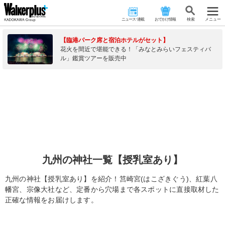
ニュース･連載
おでかけ情報
検 索
メニュー
【臨港パーク席と宿泊ホテルがセット】
花火を間近で堪能できる！「みなとみらいフェスティバ
ル」鑑賞ツアーを販売中
九州の神社一覧【授乳室あり】
九州の神社【授乳室あり】を紹介！筥崎宮(はこざきぐう)、紅葉八
幡宮、宗像大社など、定番から穴場まで各スポットに直接取材した
正確な情報をお届けします。