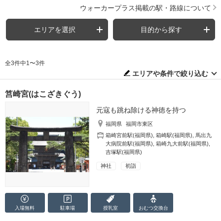
ウォーカープラス掲載の駅・路線について
エリアを選択
目的から探す
全3件中1〜3件
エリアや条件で絞り込む
筥崎宮(はこざきぐう)
元寇も跳ね除ける神徳を持つ
福岡県
福岡市東区
箱崎宮前駅(福岡県)
,
箱崎駅(福岡県)
,
馬出九
大病院前駅(福岡県)
,
箱崎九大前駅(福岡県)
,
吉塚駅(福岡県)
神社
初詣
入場無料
駐車場
授乳室
おむつ
交換台