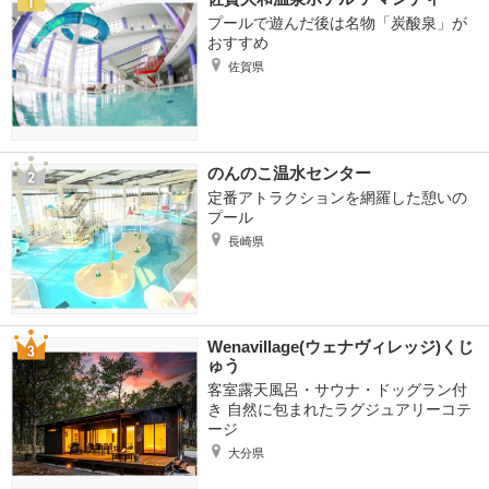
プールで遊んだ後は名物「炭酸泉」が
おすすめ
佐賀県
のんのこ温水センター
定番アトラクションを網羅した憩いの
プール
長崎県
Wenavillage(ウェナヴィレッジ)くじ
ゅう
客室露天風呂・サウナ・ドッグラン付
き 自然に包まれたラグジュアリーコテ
ージ
大分県