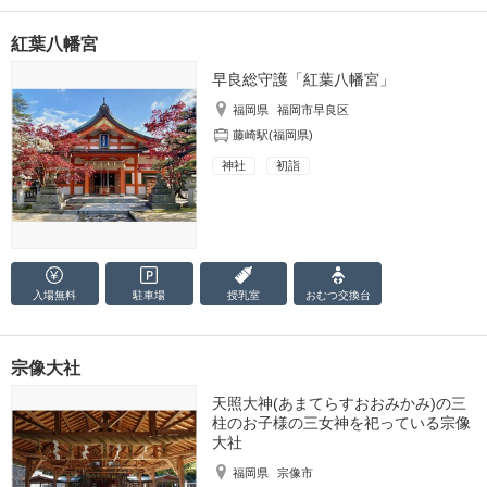
紅葉八幡宮
早良総守護「紅葉八幡宮」
福岡県
福岡市早良区
藤崎駅(福岡県)
神社
初詣
入場無料
駐車場
授乳室
おむつ
交換台
宗像大社
天照大神(あまてらすおおみかみ)の三
柱のお子様の三女神を祀っている宗像
大社
福岡県
宗像市