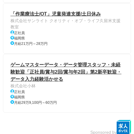
「作業療法士/OT」児童発達支援/土日休み
株式会社サンライト クオリティ・オブ・ライフ久留米支援
教室
正社員
福岡県
月給21万円～28万円
ゲームマスターデータ・データ管理スタッフ・未経
験歓迎「正社員/賞与2回/賞与年2回」第2新卒歓迎・
データ入力経験活かせる
株式会社小林
正社員
福岡県
月給29万9,100円～60万円
Sponsored by