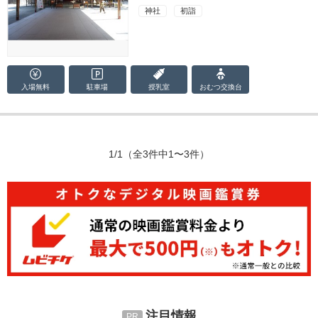
神社
初詣
入場無料
駐車場
授乳室
おむつ
交換台
1/1
（全3件中1〜3件）
注目情報