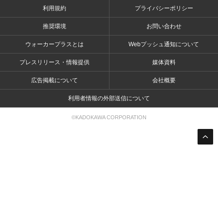
利用規約
プライバシーポリシー
推奨環境
お問い合わせ
ウォーカープラスとは
Webプッシュ通知について
プレスリリース・情報提供
媒体資料
広告掲載について
会社概要
利用者情報の外部送信について
©KADOKAWA CORPORATION