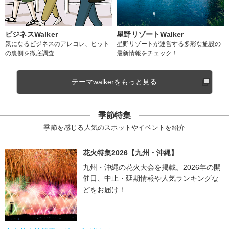
ビジネスWalker
星野リゾートWalker
気になるビジネスのアレコレ、ヒット
星野リゾートが運営する多彩な施設の
の裏側を徹底調査
最新情報をチェック！
テーマwalkerをもっと見る
季節特集
季節を感じる人気のスポットやイベントを紹介
花火特集2026【九州・沖縄】
九州・沖縄の花火大会を掲載。2026年の開
催日、中止・延期情報や人気ランキングな
どをお届け！