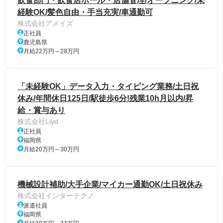
飲食部門・飲食店ホール・店舗管理/オープニング/未
経験OK/髪色自由・手当充実/車通勤可
株式会社アメイズ
正社員
鹿児島県
月給22万円～28万円
「未経験OK」データ入力・タイピング業務/土日祝
休み/年間休日125日/駅徒歩6分!残業10h月以内/昇
給・賞与あり
株式会社Liyd
正社員
福岡県
月給20万円～30万円
機械設計補助/大手企業/マイカー通勤OK/土日祝休み
株式会社インターテクノ
派遣社員
福岡県