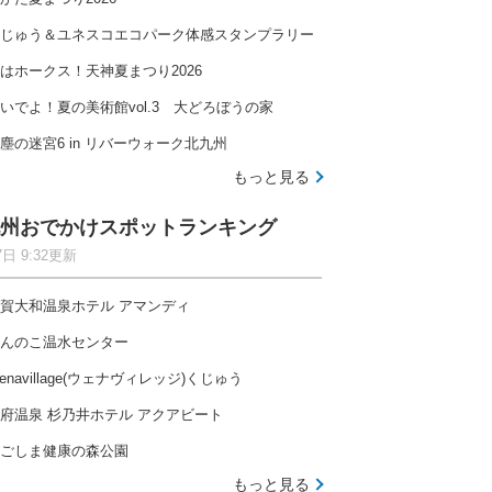
じゅう＆ユネスコエコパーク体感スタンプラリー
はホークス！天神夏まつり2026
いでよ！夏の美術館vol.3 大どろぼうの家
塵の迷宮6 in リバーウォーク北九州
もっと見る
州おでかけスポットランキング
7日 9:32更新
賀大和温泉ホテル アマンディ
んのこ温水センター
enavillage(ウェナヴィレッジ)くじゅう
府温泉 杉乃井ホテル アクアビート
ごしま健康の森公園
もっと見る