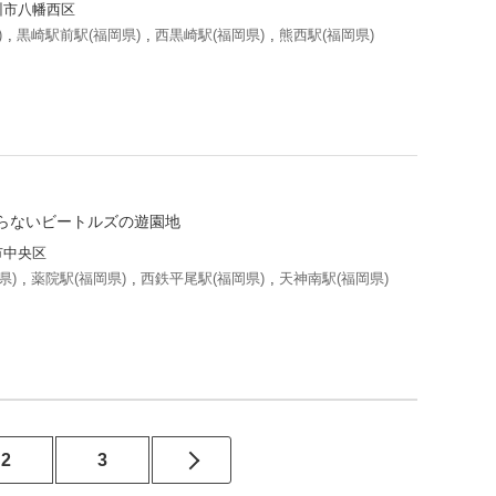
州市八幡西区
)
,
黒崎駅前駅(福岡県)
,
西黒崎駅(福岡県)
,
熊西駅(福岡県)
らないビートルズの遊園地
市中央区
県)
,
薬院駅(福岡県)
,
西鉄平尾駅(福岡県)
,
天神南駅(福岡県)
2
3