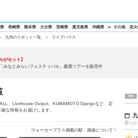
県
長崎県
熊本県
大分県
宮崎県
鹿児島県
沖縄県
その他
花火
九州のスポット一覧
ライブハウス
ルがセット】
「みなとみらいフェスティバル」鑑賞ツアーを販売中
覧
LL、Livehouse Output、KUMAMOTO Djangoなど、定
正確な情報をお届けします。
九
8月
ウォーカープラス掲載の駅・路線について
は