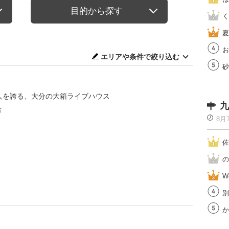
目的から探す
く
夏
お
エリアや条件で絞り込む
砂
0人を誇る、大分の大箱ライブハウス
九
市
8月
佐
の
W
別
か