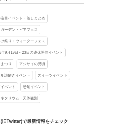
の注目イベント・催しまとめ
アガーデン・ビアフェス
かけ祭り・ウォーターフェス
26年9月19日～23日の連休開催イベント
夕まつり
アジサイの見頃
アル謎解きイベント
スイーツイベント
酒イベント
恐竜イベント
ラネタリウム・天体観測
X(旧Twitter)で最新情報をチェック