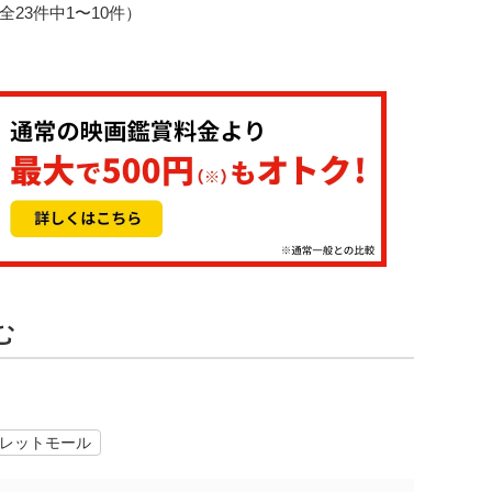
3（全23件中1〜10件）
む
レットモール