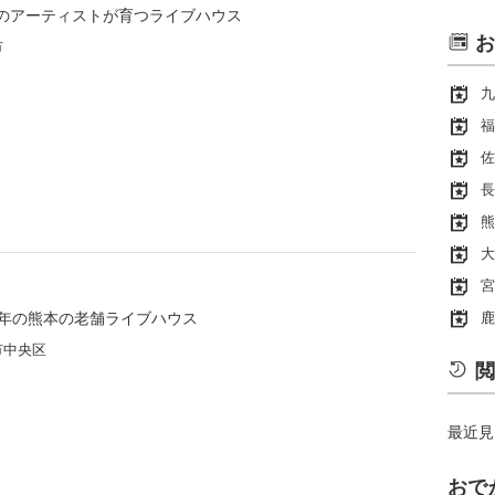
のアーティストが育つライブハウス
お
市
九
福
佐
長
熊
大
宮
0年の熊本の老舗ライブハウス
鹿
市中央区
閲
最近見
おで