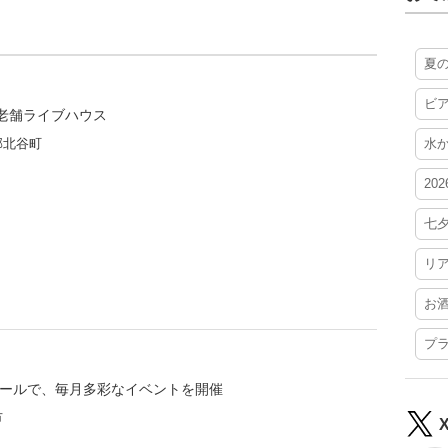
夏
ビ
老舗ライブハウス
郡北谷町
水
20
七
リ
お
プ
のホールで、毎月多彩なイベントを開催
市