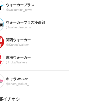
ウォーカープラス
@walkerplus_news
ウォーカープラス漫画部
@walkerpluscomic
関西ウォーカー
@KansaiWalkers
東海ウォーカー
@TokaiWalkers
キャラWalker
@chara_walker_
部イチオシ