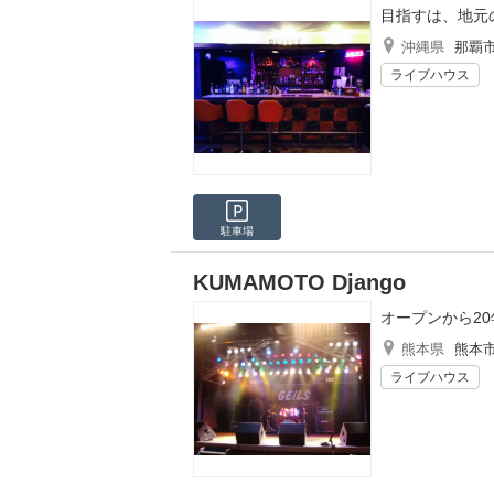
目指すは、地元
沖縄県
那覇
ライブハウス
駐車場
KUMAMOTO Django
オープンから2
熊本県
熊本
ライブハウス