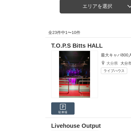
エリアを選択
全23件中1〜10件
T.O.P.S Bitts HALL
最大キャパ80
大分県
大分
ライブハウス
駐車場
Livehouse Output