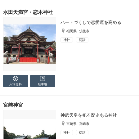
水田天満宮・恋木神社
ハートづくしで恋愛運を高める
福岡県
筑後市
神社
初詣
入場無料
駐車場
宮﨑神宮
神武天皇を祀る歴史ある神社
宮崎県
宮崎市
神社
初詣