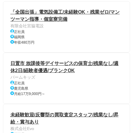
「全国出張」電気設備工/未経験OK・残業ゼロ/マン
ツーマン指導・個室寮完備
有限会社宮脇電設
正社員
福岡県
年収480万円
日置市 放課後等デイサービスの保育士/残業なし/週
休2日/経験者優遇/ブランクOK
パームキッズ
正社員
鹿児島県
月給17万9,000円～
未経験歓迎/反響型の買取査定スタッフ/残業なし/昇
給・賞与あり
株式会社Evo