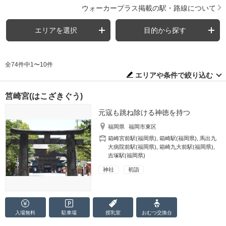
ウォーカープラス掲載の駅・路線について
エリアを選択
目的から探す
全74件中1〜10件
エリアや条件で絞り込む
筥崎宮(はこざきぐう)
元寇も跳ね除ける神徳を持つ
福岡県
福岡市東区
箱崎宮前駅(福岡県)
,
箱崎駅(福岡県)
,
馬出九
大病院前駅(福岡県)
,
箱崎九大前駅(福岡県)
,
吉塚駅(福岡県)
神社
初詣
入場無料
駐車場
授乳室
おむつ
交換台