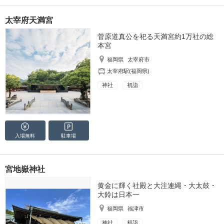
太宰府天満宮
菅原道真公を祀る天満宮約1万社の総
本宮
福岡県
太宰府市
太宰府駅(福岡県)
神社
初詣
入場無料
駐車場
宮地嶽神社
黄金に輝く社殿と大注連縄・大太鼓・
大鈴は日本一
福岡県
福津市
神社
初詣