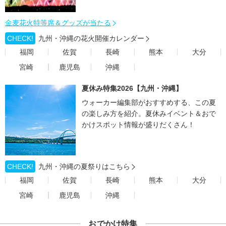
金麦花火特等席＆グッズが当たる
CHECK!
九州・沖縄の花火開催カレンダー
福岡
佐賀
長崎
熊本
大分
宮崎
鹿児島
沖縄
夏休み特集2026【九州・沖縄】
ウォーカー編集部がおすすめする、この夏
の楽しみ方を紹介。夏休みイベント＆おで
かけスポット情報が盛りだくさん！
CHECK!
九州・沖縄の夏祭りはこちら
福岡
佐賀
長崎
熊本
大分
宮崎
鹿児島
沖縄
おでかけ特集