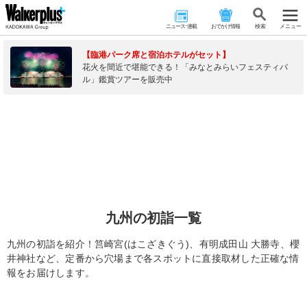
ニュース･連載
おでかけ情報
検 索
メニュー
【臨港パーク席と宿泊ホテルがセット】
花火を間近で堪能できる！「みなとみらいフェスティバ
ル」鑑賞ツアーを販売中
九州の初詣一覧
九州の初詣を紹介！筥崎宮(はこざきぐう)、有明成田山 大勝寺、櫻
井神社など、定番から穴場まで各スポットに直接取材した正確な情
報をお届けします。