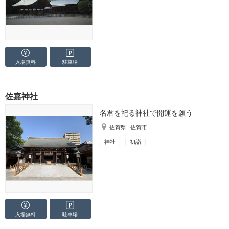
入場無料
駐車場
佐嘉神社
名君を祀る神社で開運を願う
佐賀県
佐賀市
神社
初詣
入場無料
駐車場