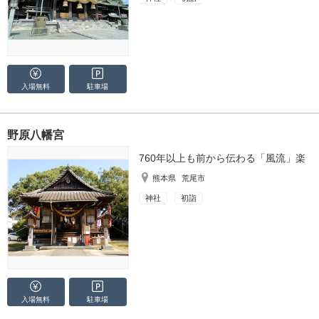
入場無料
駐車場
野原八幡宮
760年以上も前から伝わる「風流」楽
熊本県
荒尾市
神社
初詣
入場無料
駐車場