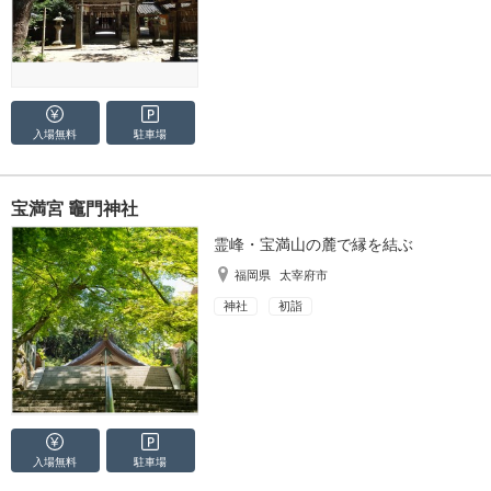
入場無料
駐車場
宝満宮 竈門神社
霊峰・宝満山の麓で縁を結ぶ
福岡県
太宰府市
神社
初詣
入場無料
駐車場