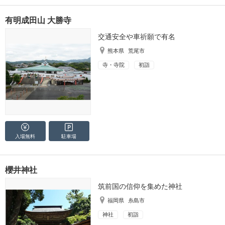
有明成田山 大勝寺
交通安全や車祈願で有名
熊本県
荒尾市
寺・寺院
初詣
入場無料
駐車場
櫻井神社
筑前国の信仰を集めた神社
福岡県
糸島市
神社
初詣