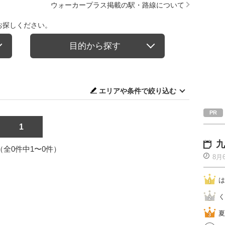
ウォーカープラス掲載の駅・路線について
お探しください。
目的から探す
エリアや条件で絞り込む
1
九
1（全0件中1〜0件）
8月
は
く
夏