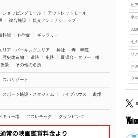
ビ
ショッピングモール
アウトレットモール
水
設
複合施設
観光アンテナショップ
20
資料館
科学館
ギャラリー
七
エリア・パーキングエリア
神社
寺・寺院
リ
歴史建造物
遺跡
史跡
展望台・タワー・橋
夜景
その他の名所
お
プ
スパリゾート
スポーツ施設・スタジアム
ライブハウス
劇場
ベキュー場
アスレチック
グランピング