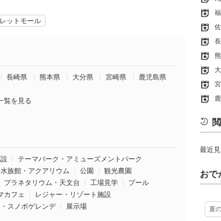
福
レットモール
佐
長
熊
大
長崎県
熊本県
大分県
宮崎県
鹿児島県
宮
鹿
一覧を見る
閲
最近見
施設
テーマパーク・アミューズメントパーク
水族館・アクアリウム
公園
観光農園
おで
プラネタリウム・天文台
工場見学
プール
マカフェ
レジャー・リゾート施設
ー・スノボゲレンデ
展示場
夏