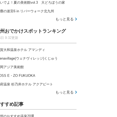
いでよ！夏の美術館vol.3 大どろぼうの家
塵の迷宮6 in リバーウォーク北九州
もっと見る
州おでかけスポットランキング
6日 9:32更新
賀大和温泉ホテル アマンディ
enavillage(ウェナヴィレッジ)くじゅう
岡アジア美術館
OSS E・ZO FUKUOKA
府温泉 杉乃井ホテル アクアビート
もっと見る
すすめ記事
州のおすすめ温泉20選