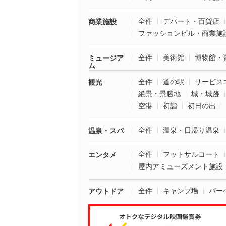
全件
デパート・百貨店
商業施設
ファッションビル・商業施
全件
美術館
博物館・
ミュージア
ム
全件
道の駅
サービス
観光
絶景・景勝地
城・城跡
空港
初詣
初日の出
全件
温泉・日帰り温泉
温泉・スパ
全件
フットサルコート
エンタメ
屋内アミューズメント施設
全件
キャンプ場
バー
アウトドア