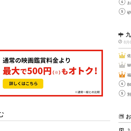
お
砂
九
8月
佐
W
福
B
別
む
お
九