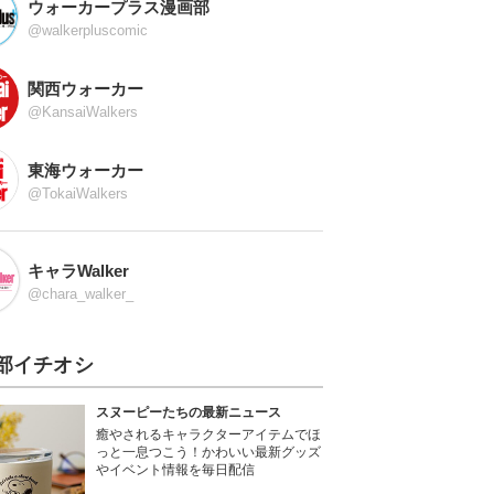
ウォーカープラス漫画部
@walkerpluscomic
関西ウォーカー
@KansaiWalkers
東海ウォーカー
@TokaiWalkers
キャラWalker
@chara_walker_
部イチオシ
スヌーピーたちの最新ニュース
癒やされるキャラクターアイテムでほ
っと一息つこう！かわいい最新グッズ
やイベント情報を毎日配信