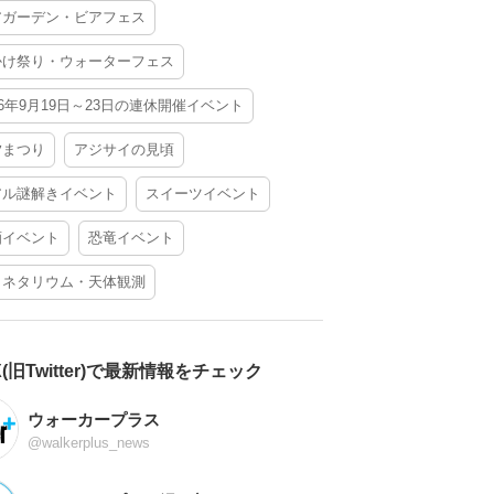
アガーデン・ビアフェス
かけ祭り・ウォーターフェス
26年9月19日～23日の連休開催イベント
夕まつり
アジサイの見頃
アル謎解きイベント
スイーツイベント
酒イベント
恐竜イベント
ラネタリウム・天体観測
X(旧Twitter)で最新情報をチェック
ウォーカープラス
@walkerplus_news