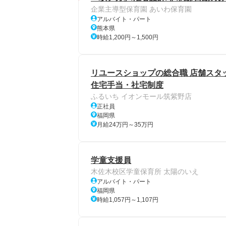
企業主導型保育園 あいわ保育園
アルバイト・パート
熊本県
時給1,200円～1,500円
リユースショップの総合職 店舗スタッ
住宅手当・社宅制度
ふるいち イオンモール筑紫野店
正社員
福岡県
月給24万円～35万円
学童支援員
木佐木校区学童保育所 太陽のいえ
アルバイト・パート
福岡県
時給1,057円～1,107円