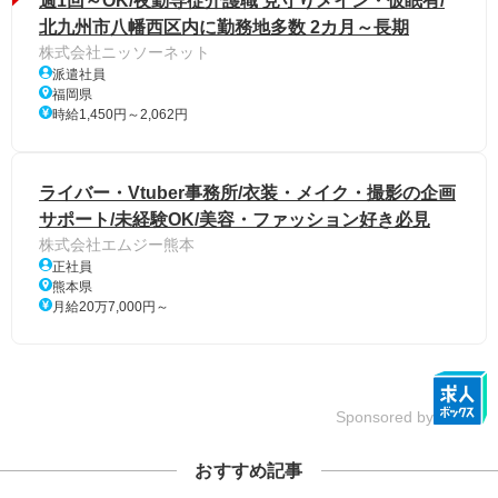
週1回～OK/夜勤専従介護職 見守りメイン・仮眠有/
北九州市八幡西区内に勤務地多数 2カ月～長期
株式会社ニッソーネット
派遣社員
福岡県
時給1,450円～2,062円
ライバー・Vtuber事務所/衣装・メイク・撮影の企画
サポート/未経験OK/美容・ファッション好き必見
株式会社エムジー熊本
正社員
熊本県
月給20万7,000円～
Sponsored by
おすすめ記事