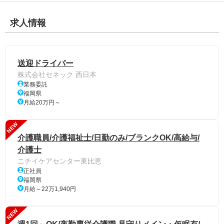
求人情報
送迎ドライバー
株式会社セネック 西日本
業務委託
福岡県
月給20万円～
NEW
介護職員/介護福祉士/日勤のみ/ブランクOK/高給与/
介護士
ニチイケアセンター東比恵
正社員
福岡県
月給～22万1,940円
NEW