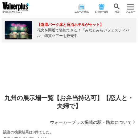
ニュース･連載
おでかけ情報
検 索
メニュー
【臨港パーク席と宿泊ホテルがセット】
花火を間近で堪能できる！「みなとみらいフェスティバ
ル」鑑賞ツアーを販売中
九州の展示場一覧【お弁当持込可】【恋人と・
夫婦で】
ウォーカープラス掲載の駅・路線について
該当の検索結果は0件でした。