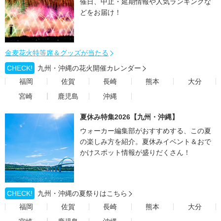
催日、中止・延期情報や人気ランキングな
どをお届け！
金麦花火特等席＆グッズが当たる
CHECK!
九州・沖縄の花火開催カレンダー
福岡
佐賀
長崎
熊本
大分
宮崎
鹿児島
沖縄
夏休み特集2026【九州・沖縄】
ウォーカー編集部がおすすめする、この夏
の楽しみ方を紹介。夏休みイベント＆おで
かけスポット情報が盛りだくさん！
CHECK!
九州・沖縄の夏祭りはこちら
福岡
佐賀
長崎
熊本
大分