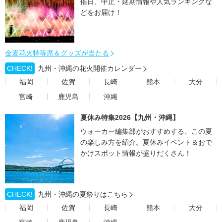
催日、中止・延期情報や人気ランキングな
どをお届け！
金麦花火特等席＆グッズが当たる
CHECK!
九州・沖縄の花火開催カレンダー
福岡
佐賀
長崎
熊本
大分
宮崎
鹿児島
沖縄
夏休み特集2026【九州・沖縄】
ウォーカー編集部がおすすめする、この夏
の楽しみ方を紹介。夏休みイベント＆おで
かけスポット情報が盛りだくさん！
CHECK!
九州・沖縄の夏祭りはこちら
福岡
佐賀
長崎
熊本
大分