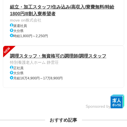
組立・加工スタッフ/住み込み/高収入/寮費無料/時給
1800円/8割入寮希望者
move on株式会社
派遣社員
大分県
時給1,800円～2,250円
NEW
調理スタッフ・無資格可の調理師/調理スタッフ
特別養護老人ホーム 静雲荘
正社員
大分県
月給16万4,900円～17万8,900円
Sponsored by
おすすめ記事