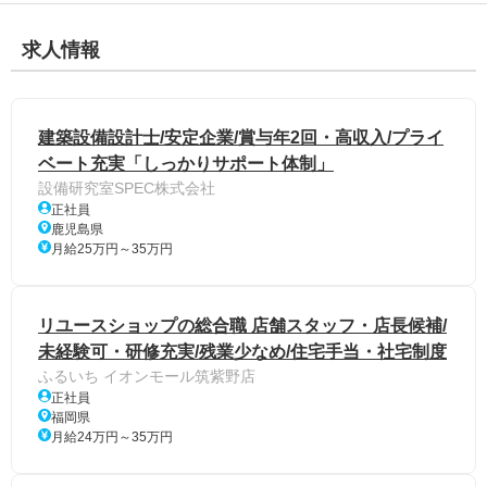
求人情報
建築設備設計士/安定企業/賞与年2回・高収入/プライ
ベート充実「しっかりサポート体制」
設備研究室SPEC株式会社
正社員
鹿児島県
月給25万円～35万円
リユースショップの総合職 店舗スタッフ・店長候補/
未経験可・研修充実/残業少なめ/住宅手当・社宅制度
ふるいち イオンモール筑紫野店
正社員
福岡県
月給24万円～35万円