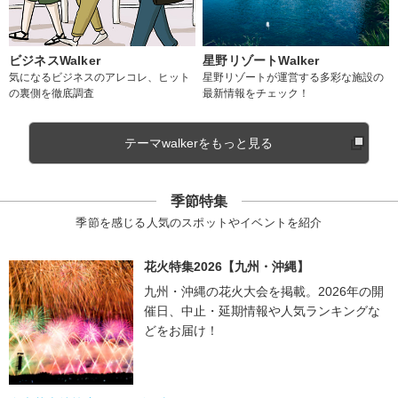
ビジネスWalker
星野リゾートWalker
気になるビジネスのアレコレ、ヒット
星野リゾートが運営する多彩な施設の
の裏側を徹底調査
最新情報をチェック！
テーマwalkerをもっと見る
季節特集
季節を感じる人気のスポットやイベントを紹介
花火特集2026【九州・沖縄】
九州・沖縄の花火大会を掲載。2026年の開
催日、中止・延期情報や人気ランキングな
どをお届け！