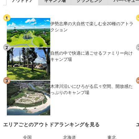
アウトドア
キャンプ場
グランピング
バーベキュ
伊勢志摩の大自然で楽しむ全20種のアトラ
クション
自然の中で快適に過ごせるファミリー向け
キャンプ場
木津川沿いにひろがる広々空間、開放感た
っぷりのキャンプ場
エリアごとのアウトドアランキングを見る
全国
北海道
東北