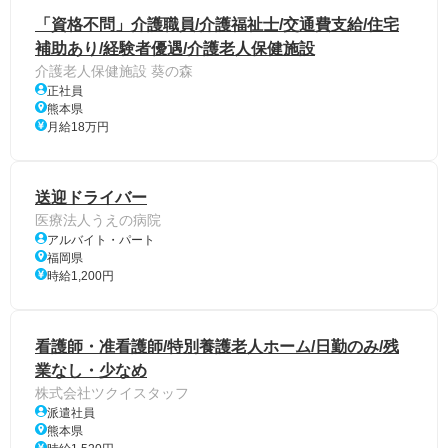
「資格不問」介護職員/介護福祉士/交通費支給/住宅
補助あり/経験者優遇/介護老人保健施設
介護老人保健施設 葵の森
正社員
熊本県
月給18万円
送迎ドライバー
医療法人うえの病院
アルバイト・パート
福岡県
時給1,200円
看護師・准看護師/特別養護老人ホーム/日勤のみ/残
業なし・少なめ
株式会社ツクイスタッフ
派遣社員
熊本県