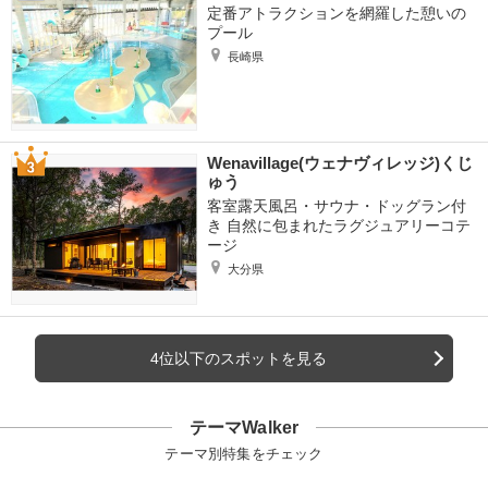
定番アトラクションを網羅した憩いの
プール
長崎県
Wenavillage(ウェナヴィレッジ)くじ
ゅう
客室露天風呂・サウナ・ドッグラン付
き 自然に包まれたラグジュアリーコテ
ージ
大分県
4位以下のスポットを見る
テーマWalker
テーマ別特集をチェック