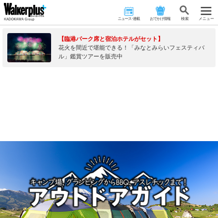
ニュース･連載
おでかけ情報
検 索
メニュー
【臨港パーク席と宿泊ホテルがセット】
花火を間近で堪能できる！「みなとみらいフェスティバ
ル」鑑賞ツアーを販売中