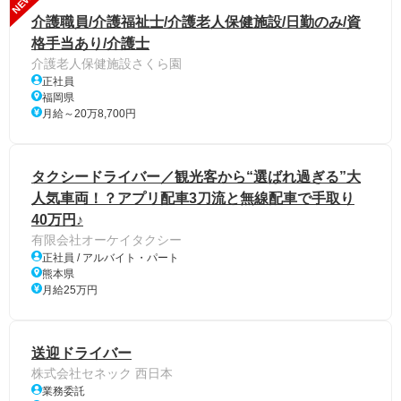
NEW
介護職員/介護福祉士/介護老人保健施設/日勤のみ/資
格手当あり/介護士
介護老人保健施設さくら園
正社員
福岡県
月給～20万8,700円
タクシードライバー／観光客から“選ばれ過ぎる”大
人気車両！？アプリ配車3刀流と無線配車で手取り
40万円♪
有限会社オーケイタクシー
正社員 / アルバイト・パート
熊本県
月給25万円
送迎ドライバー
株式会社セネック 西日本
業務委託