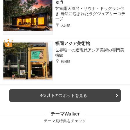
ゅう
客室露天風呂・サウナ・ドッグラン付
き 自然に包まれたラグジュアリーコテ
ージ
大分県
福岡アジア美術館
世界唯一の近現代アジア美術の専門美
術館
福岡県
4位以下のスポットを見る
テーマWalker
テーマ別特集をチェック