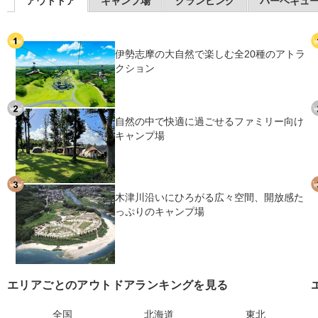
アウトドア
キャンプ場
グランピング
バーベキュ
伊勢志摩の大自然で楽しむ全20種のアトラ
クション
自然の中で快適に過ごせるファミリー向け
キャンプ場
木津川沿いにひろがる広々空間、開放感た
っぷりのキャンプ場
エリアごとのアウトドアランキングを見る
全国
北海道
東北