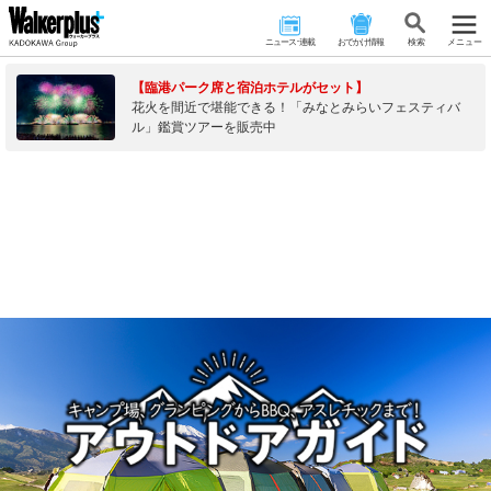
ニュース･連載
おでかけ情報
検 索
メニュー
【臨港パーク席と宿泊ホテルがセット】
花火を間近で堪能できる！「みなとみらいフェスティバ
ル」鑑賞ツアーを販売中