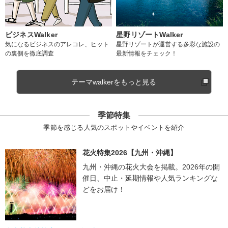
ビジネスWalker
星野リゾートWalker
気になるビジネスのアレコレ、ヒット
星野リゾートが運営する多彩な施設の
の裏側を徹底調査
最新情報をチェック！
テーマwalkerをもっと見る
季節特集
季節を感じる人気のスポットやイベントを紹介
花火特集2026【九州・沖縄】
九州・沖縄の花火大会を掲載。2026年の開
催日、中止・延期情報や人気ランキングな
どをお届け！