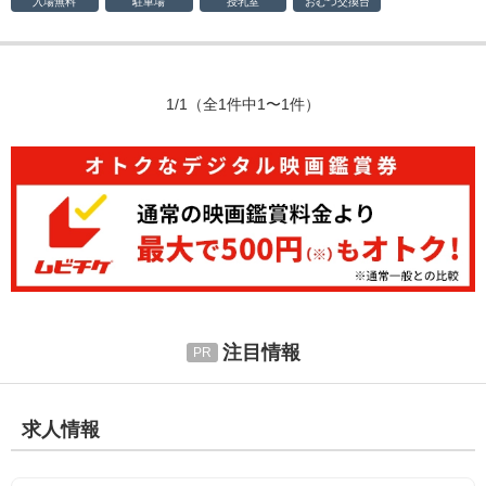
入場無料
駐車場
授乳室
おむつ
交換台
1/1
（全1件中1〜1件）
注目情報
求人情報