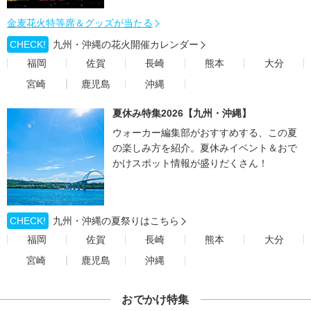
金麦花火特等席＆グッズが当たる
CHECK!
九州・沖縄の花火開催カレンダー
福岡
佐賀
長崎
熊本
大分
宮崎
鹿児島
沖縄
夏休み特集2026【九州・沖縄】
ウォーカー編集部がおすすめする、この夏
の楽しみ方を紹介。夏休みイベント＆おで
かけスポット情報が盛りだくさん！
CHECK!
九州・沖縄の夏祭りはこちら
福岡
佐賀
長崎
熊本
大分
宮崎
鹿児島
沖縄
おでかけ特集