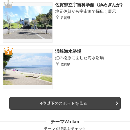
佐賀県立宇宙科学館《ゆめぎんが》
地元佐賀から宇宙まで幅広く展示
佐賀県
浜崎海水浴場
虹の松原に面した海水浴場
佐賀県
4位以下のスポットを見る
テーマWalker
テーマ別特集をチェック