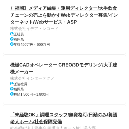
〖福岡〗メディア編集・運用ディレクター/大手飲食
チェーンの売上を動かすWebディレクター募集/イン
ターネット/Webサービス・ASP
株式会社イデア・レコード
正社員
福岡県
年収450万円～600万円
機械CADオペレーター CREO/3Dモデリング/大手建
機メーカー
株式会社インターテクノ
派遣社員
福岡県
時給1,500円～1,800円
「未経験OK」調理スタッフ/無資格可/日勤のみ/養護
老人ホーム/社会保障完備
社会福祉法人豊生会/養護老人ホーム横川長安寮