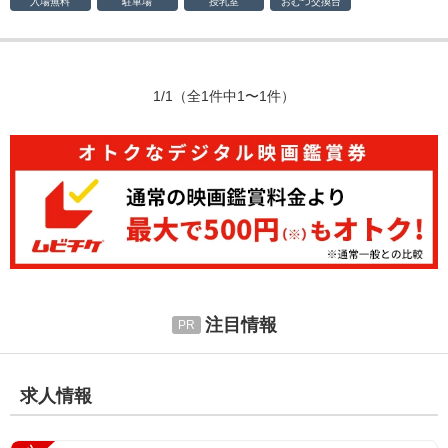
入場無料
駐車場
授乳室
おむつ
交換台
1/1
（全1件中1〜1件）
注目情報
求人情報