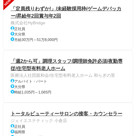
NEW
「定員残りわずか!」/未経験採用枠/ゲームデバッカ
ー/昇給年2回賞与年2回
株式会社HyBridge
正社員
大分県
月給30万円～51万8,000円
「週2から可」調理スタッフ/調理師免許必須/夜勤専
従/住宅型有料老人ホーム
医療法人社団親和会/住宅型有料老人ホーム 和らぎの里
アルバイト・パート
大分県
時給1,035円～1,065円
トータルビューティーサロンの接客・カウンセラー
ジェイエステティック 小倉店
正社員
福岡県