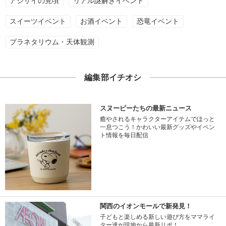
アジサイの見頃
リアル謎解きイベント
スイーツイベント
お酒イベント
恐竜イベント
プラネタリウム・天体観測
編集部イチオシ
スヌーピーたちの最新ニュース
癒やされるキャラクターアイテムでほっと
一息つこう！かわいい最新グッズやイベン
ト情報を毎日配信
関西のイオンモールで新発見！
子どもと楽しめる新しい遊び方をママライ
ター達が現地から最新リポ！