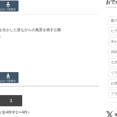
おで
おむつ
交換台
夏
を生かした昔ながらの風景を残す公園
ビ
市
水
20
七
リ
おむつ
交換台
お
プ
1
1（全4件中1〜4件）