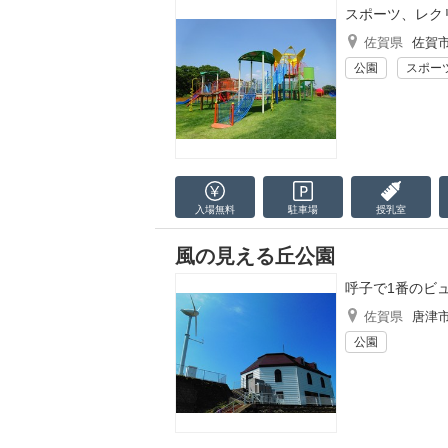
スポーツ、レク
佐賀県
佐賀
公園
スポー
入場無料
駐車場
授乳室
風の見える丘公園
呼子で1番のビ
佐賀県
唐津
公園