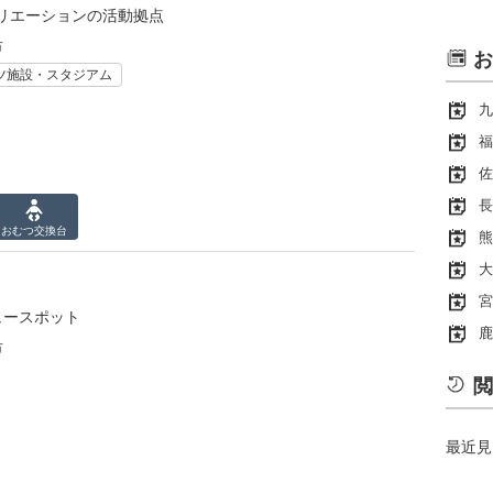
リエーションの活動拠点
市
お
ツ施設・スタジアム
九
福
佐
長
おむつ
交換台
熊
大
宮
ュースポット
鹿
市
閲
最近見