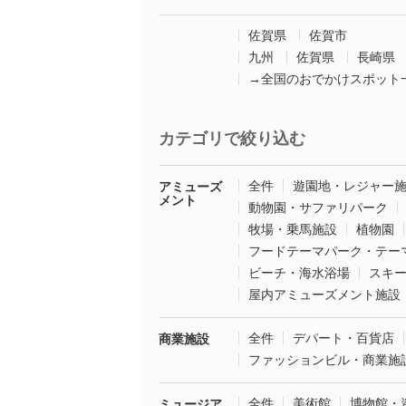
佐賀県
佐賀市
九州
佐賀県
長崎県
→全国のおでかけスポット
カテゴリで絞り込む
全件
遊園地・レジャー
アミューズ
メント
動物園・サファリパーク
牧場・乗馬施設
植物園
フードテーマパーク・テー
ビーチ・海水浴場
スキ
屋内アミューズメント施設
全件
デパート・百貨店
商業施設
ファッションビル・商業施
全件
美術館
博物館・
ミュージア