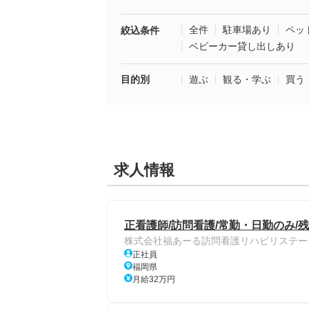
全件
駐車場あり
ペッ
絞込条件
ベビーカー貸し出しあり
目的別
遊ぶ
観る・学ぶ
買う
求人情報
正看護師/訪問看護/常勤・日勤のみ/
株式会社福あーる訪問看護リハビリステー
正社員
福岡県
月給32万円