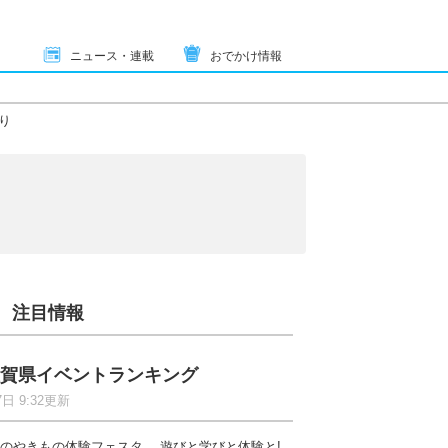
ニュース・連載
おでかけ情報
り
注目情報
賀県イベントランキング
7日 9:32更新
のやきもの体験フェスタ 遊びと学びと体験と!