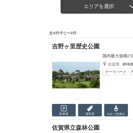
エリアを選択
全4件中1〜4件
吉野ヶ里歴史公園
国内最大規模の
佐賀県
神埼
テーマパーク・
駐車場
授乳室
おむつ
交換台
佐賀県立森林公園