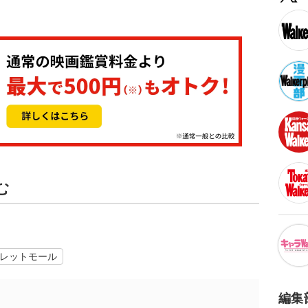
む
レットモール
編集