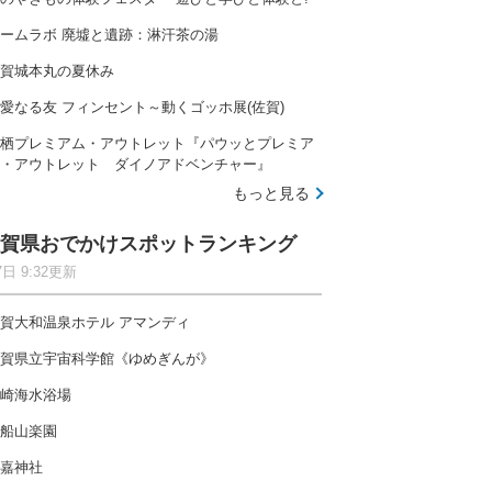
ームラボ 廃墟と遺跡：淋汗茶の湯
賀城本丸の夏休み
愛なる友 フィンセント～動くゴッホ展(佐賀)
栖プレミアム・アウトレット『パウッとプレミア
・アウトレット ダイノアドベンチャー』
もっと見る
賀県おでかけスポットランキング
7日 9:32更新
賀大和温泉ホテル アマンディ
賀県立宇宙科学館《ゆめぎんが》
崎海水浴場
船山楽園
嘉神社