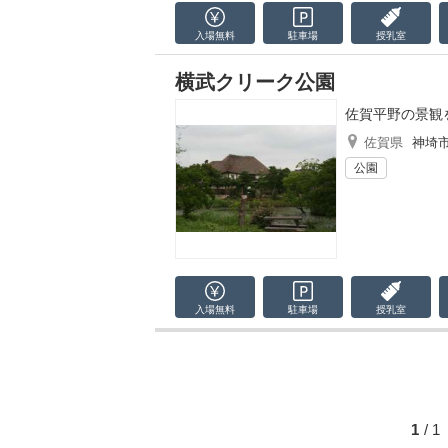
入場無料
駐車場
授乳室
横武クリーク公園
佐賀平野の景観
佐賀県
神埼
公園
入場無料
駐車場
授乳室
1
/ 