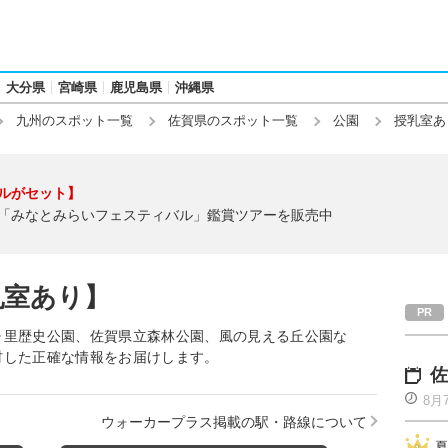
大分県
宮崎県
鹿児島県
沖縄県
九州のスポット一覧
佐賀県のスポット一覧
公園
授乳室あ
ルがセット】
「みなとみらいフェスティバル」鑑賞ツアーを販売中
乳室あり】
ヶ里歴史公園、佐賀県立森林公園、風の見える丘公園な
材した正確な情報をお届けします。
佐
8月
ウォーカープラス掲載の駅・路線について
夏