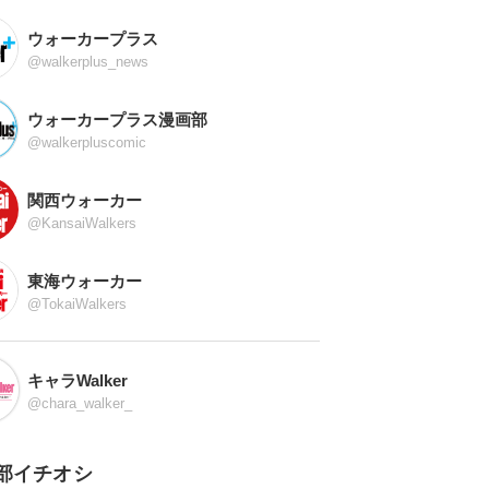
ウォーカープラス
@walkerplus_news
ウォーカープラス漫画部
@walkerpluscomic
関西ウォーカー
@KansaiWalkers
東海ウォーカー
@TokaiWalkers
キャラWalker
@chara_walker_
部イチオシ