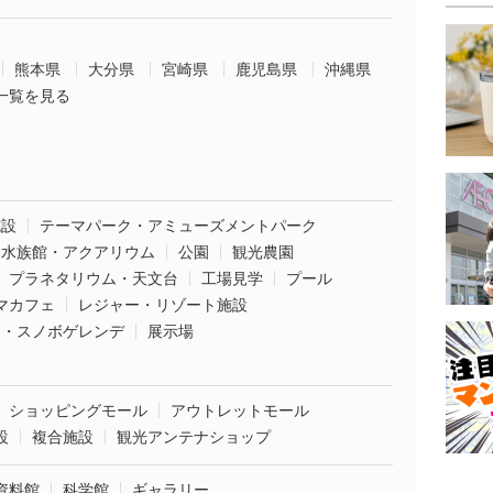
熊本県
大分県
宮崎県
鹿児島県
沖縄県
一覧を見る
施設
テーマパーク・アミューズメントパーク
水族館・アクアリウム
公園
観光農園
プラネタリウム・天文台
工場見学
プール
マカフェ
レジャー・リゾート施設
ー・スノボゲレンデ
展示場
ショッピングモール
アウトレットモール
設
複合施設
観光アンテナショップ
資料館
科学館
ギャラリー