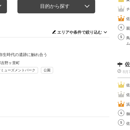
目的から探す
チ
佐
親
エリアや条件で絞り込む
鳥
ム
弥生時代の遺跡に触れ合う
郡吉野ヶ里町
佐
アミューズメントパーク
公園
8月
佐
佐
浜
御
佐