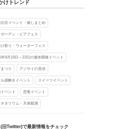
かけトレンド
の注目イベント・催しまとめ
アガーデン・ビアフェス
かけ祭り・ウォーターフェス
26年9月19日～23日の連休開催イベント
夕まつり
アジサイの見頃
アル謎解きイベント
スイーツイベント
酒イベント
恐竜イベント
ラネタリウム・天体観測
X(旧Twitter)で最新情報をチェック