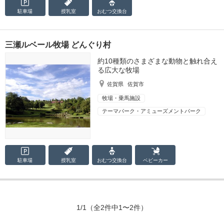
駐車場
授乳室
おむつ
交換台
三瀬ルベール牧場 どんぐり村
約10種類のさまざまな動物と触れ合え
る広大な牧場
佐賀県
佐賀市
牧場・乗馬施設
テーマパーク・アミューズメントパーク
駐車場
授乳室
おむつ
交換台
ベビーカー
1/1
（全2件中1〜2件）