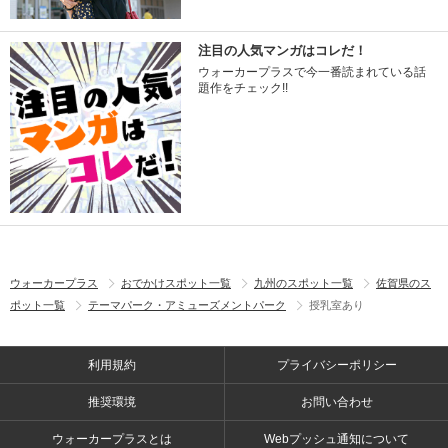
注目の人気マンガはコレだ！
ウォーカープラスで今一番読まれている話
題作をチェック!!
ウォーカープラス
おでかけスポット一覧
九州のスポット一覧
佐賀県のス
ポット一覧
テーマパーク・アミューズメントパーク
授乳室あり
利用規約
プライバシーポリシー
推奨環境
お問い合わせ
ウォーカープラスとは
Webプッシュ通知について