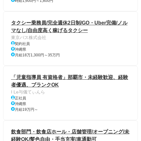
時給1,600円～1,800円
タクシー乗務員/完全週休2日制/GO・Uber完備/ノル
マなし/自由度高く稼げるタクシー
東京バス株式会社
契約社員
沖縄県
月給18万1,300円～35万円
「児童指導員 有資格者」那覇市・未経験歓迎、経験
者優遇、ブランクOK
I Le与儀てぃんら
正社員
沖縄県
月給19万円～
飲食部門・飲食店ホール・店舗管理/オープニング/未
経験OK/髪色自由・手当充実/車通勤可