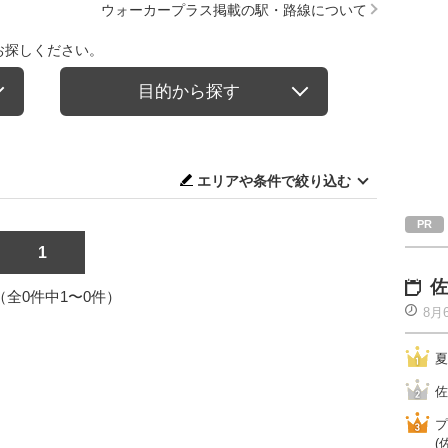
ウォーカープラス掲載の駅・路線について
お探しください。
目的から探す
エリアや条件で絞り込む
1
佐
1（全0件中1〜0件）
8月
夏
佐
プ
(