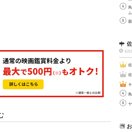
鳥
ム
親
佐
8月
佐
佐
キ
鳥
ヤ
む
お