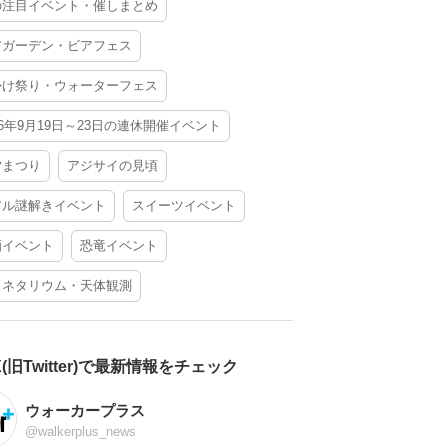
の注目イベント・催しまとめ
アガーデン・ビアフェス
かけ祭り・ウォーターフェス
26年9月19日～23日の連休開催イベント
夕まつり
アジサイの見頃
アル謎解きイベント
スイーツイベント
酒イベント
恐竜イベント
ラネタリウム・天体観測
X(旧Twitter)で最新情報をチェック
ウォーカープラス
@walkerplus_news