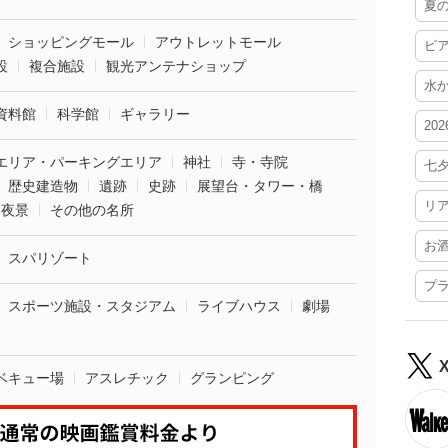
夏
ショッピングモール
アウトレットモール
ビ
設
複合施設
観光アンテナショップ
水
資料館
科学館
ギャラリー
20
エリア・パーキングエリア
神社
寺・寺院
七
歴史建造物
遺跡
史跡
展望台・タワー・橋
リ
夜景
その他の名所
お
スパリゾート
プ
スポーツ施設・スタジアム
ライブハウス
劇場
ベキュー場
アスレチック
グランピング