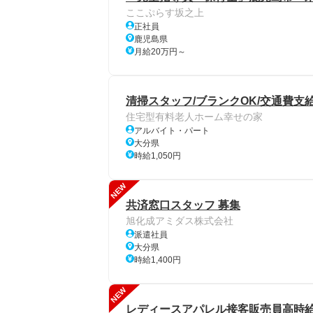
ここぷらす坂之上
正社員
鹿児島県
月給20万円～
清掃スタッフ/ブランクOK/交通費支
住宅型有料老人ホーム幸せの家
アルバイト・パート
大分県
時給1,050円
NEW
共済窓口スタッフ 募集
旭化成アミダス株式会社
派遣社員
大分県
時給1,400円
NEW
レディースアパレル接客販売員高時給13