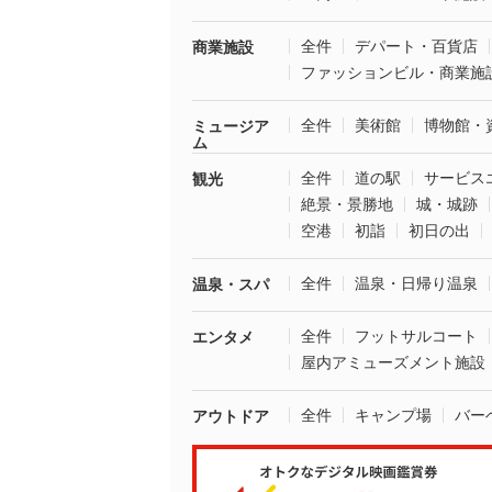
全件
デパート・百貨店
商業施設
ファッションビル・商業施
全件
美術館
博物館・
ミュージア
ム
全件
道の駅
サービス
観光
絶景・景勝地
城・城跡
空港
初詣
初日の出
全件
温泉・日帰り温泉
温泉・スパ
全件
フットサルコート
エンタメ
屋内アミューズメント施設
全件
キャンプ場
バー
アウトドア