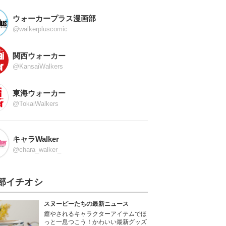
ウォーカープラス漫画部
@walkerpluscomic
関西ウォーカー
@KansaiWalkers
東海ウォーカー
@TokaiWalkers
キャラWalker
@chara_walker_
部イチオシ
スヌーピーたちの最新ニュース
癒やされるキャラクターアイテムでほ
っと一息つこう！かわいい最新グッズ