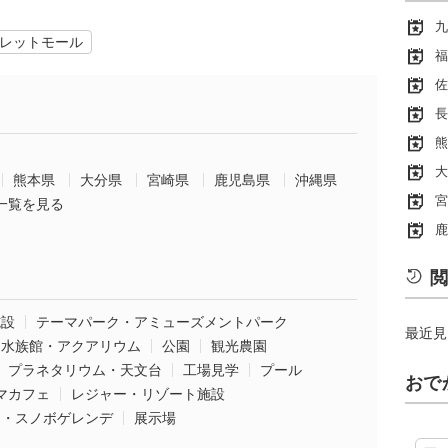
九
レットモール
福
佐
長
熊
大
熊本県
大分県
宮崎県
鹿児島県
沖縄県
宮
一覧を見る
鹿
閲
施設
テーマパーク・アミューズメントパーク
最近見
水族館・アクアリウム
公園
観光農園
プラネタリウム・天文台
工場見学
プール
おで
マカフェ
レジャー・リゾート施設
ー・スノボゲレンデ
展示場