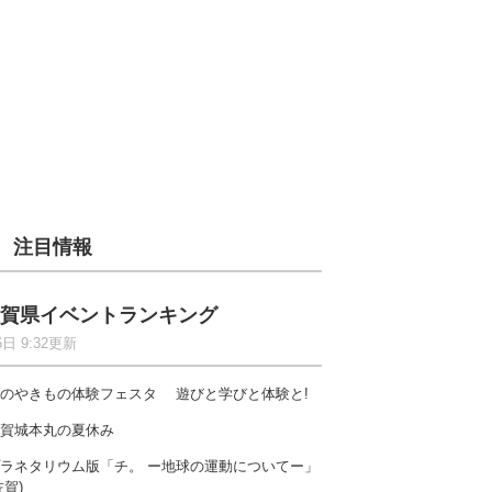
注目情報
賀県イベントランキング
6日 9:32更新
のやきもの体験フェスタ 遊びと学びと体験と!
賀城本丸の夏休み
ラネタリウム版「チ。 ー地球の運動についてー」
佐賀)