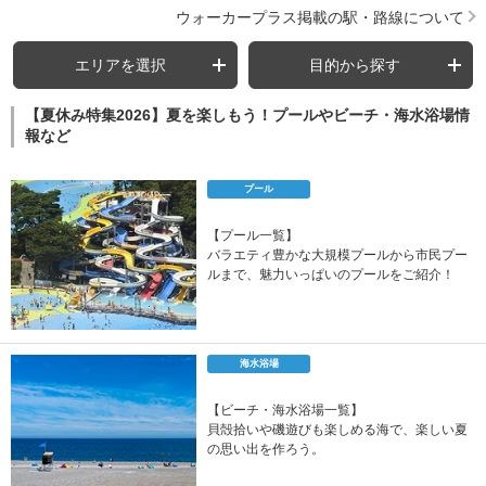
ウォーカープラス掲載の駅・路線について
エリアを選択
目的から探す
【夏休み特集2026】夏を楽しもう！プールやビーチ・海水浴場情
報など
プール
【プール一覧】
バラエティ豊かな大規模プールから市民プー
ルまで、魅力いっぱいのプールをご紹介！
海水浴場
【ビーチ・海水浴場一覧】
貝殻拾いや磯遊びも楽しめる海で、楽しい夏
の思い出を作ろう。