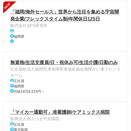
NEW
「福岡/海外セールス」世界から注目を集める宇宙開
発企業/フレックスタイム制/年間休日125日
株式会社QPS研究所
福岡県
無資格/生活支援員/日・祝休み可/生活介護/日勤のみ
社会福祉法人福岡市身体障害者福祉協会南障がい者フレンド
ホーム
正社員
福岡県
月給18万8,315円～
「マイカー通勤可」准看護師/ケアミックス病院
医療法人南さつま中央病院
正社員
鹿児島県