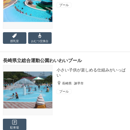
プール
授乳室
おむつ
交換台
長崎県立総合運動公園わいわいプール
小さい子供が楽しめる仕組みがいっぱ
い
長崎県
諫早市
プール
駐車場