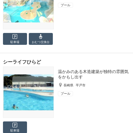
プール
駐車場
おむつ
交換台
シーライフひらど
温かみのある木造建築が独特の雰囲気
をかもし出す
長崎県
平戸市
プール
駐車場