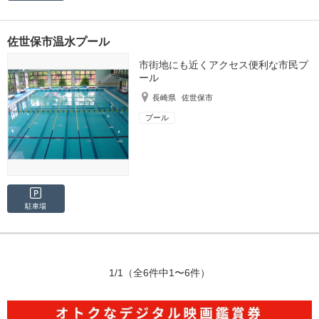
佐世保市温水プール
市街地にも近くアクセス便利な市民プ
ール
長崎県
佐世保市
プール
駐車場
1/1
（全6件中1〜6件）