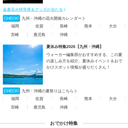
金麦花火特等席＆グッズが当たる
CHECK!
九州・沖縄の花火開催カレンダー
福岡
佐賀
長崎
熊本
大分
宮崎
鹿児島
沖縄
夏休み特集2026【九州・沖縄】
ウォーカー編集部がおすすめする、この夏
の楽しみ方を紹介。夏休みイベント＆おで
かけスポット情報が盛りだくさん！
CHECK!
九州・沖縄の夏祭りはこちら
福岡
佐賀
長崎
熊本
大分
宮崎
鹿児島
沖縄
おでかけ特集