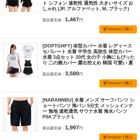
ト シフォン 速乾性 通気性 大きいサイズ お
しゃれ (JP, アルファベット, M, ブラック)
1,467
新品最安値：
円
Amazonで購入
[DOPTGHFY] 体型カバー 水着 レディース
セパレート 水着 中学生 高校生 体型カバー
水着 3点セット 20代 女の子 小胸にもぴった
り 二の腕カバー 露出控えめ 韓国 可愛い 夏
3,580
新品最安値：
円
Amazonで購入
[NARANNBU] 水着 メンズ サーフパンツ シ
ョートパンツ 海パン 5分丈 メッシュインナ
ー 無地 速乾通気 サウナ水着 海水パンツ
P0Aブラック L
1,997
新品最安値：
円
Amazonで購入