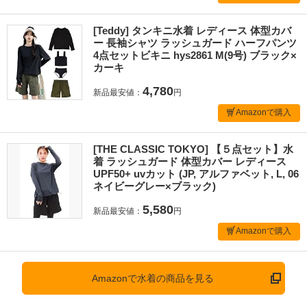
[Teddy] タンキニ水着 レディース 体型カバ
ー 長袖シャツ ラッシュガード ハーフパンツ
4点セットビキニ hys2861 M(9号) ブラック×
カーキ
4,780
新品最安値：
円
Amazonで購入
[THE CLASSIC TOKYO] 【５点セット】水
着 ラッシュガード 体型カバー レディース
UPF50+ uvカット (JP, アルファベット, L, 06
ネイビーグレー×ブラック)
5,580
新品最安値：
円
Amazonで購入
Amazonで水着の商品を見る