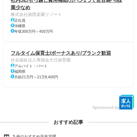
社内SE/引っ越し費用補助/カバン1つで宮古島へ/残
業少なめ
株式会社南西楽園リゾート
正社員
沖縄県
年収300万円～450万円
フルタイム保育士/ボーナスあり/ブランク歓迎
社会福祉法人厚徳会大日保育園
アルバイト・パート
福岡県
月給21万円～21万8,400円
Sponsored by
おすすめ記事
九州のおすすめ温泉20選