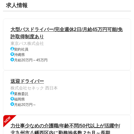
求人情報
大型バスドライバー/完全週休2日/月給45万円可能/免
許取得制度あり
東京バス株式会社
契約社員
沖縄県
月給20万円～45万円
送迎ドライバー
株式会社セネック 西日本
業務委託
福岡県
月給20万円～
NEW
力仕事少なめの介護職/年齢不問/50代以上が活躍中/
北九州市八幡西区内に勤務地多数 2カ月～長期