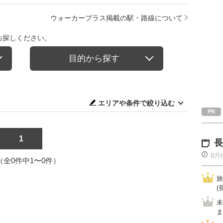
ウォーカープラス掲載の駅・路線について
お探しください。
目的から探す
エリアや条件で絞り込む
1
長
8月
1（全0件中1〜0件）
旅
(
未
ま