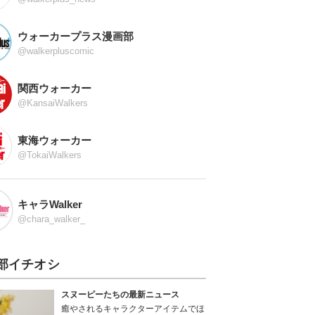
ウォーカープラス漫画部
@walkerpluscomic
関西ウォーカー
@KansaiWalkers
東海ウォーカー
@TokaiWalkers
キャラWalker
@chara_walker_
部イチオシ
スヌーピーたちの最新ニュース
癒やされるキャラクターアイテムでほ