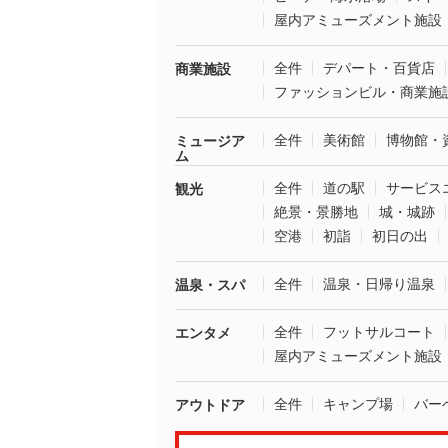
屋内アミューズメント施設
全件
デパート・百貨店
商業施設
ファッションビル・商業施
全件
美術館
博物館・
ミュージア
ム
全件
道の駅
サービス
観光
絶景・景勝地
城・城跡
空港
初詣
初日の出
全件
温泉・日帰り温泉
温泉・スパ
全件
フットサルコート
エンタメ
屋内アミューズメント施設
全件
キャンプ場
バー
アウトドア