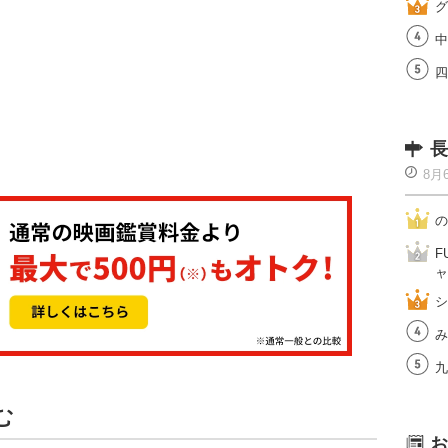
グ
中
四
長
8月
の
F
ャ
シ
み
九
む
お