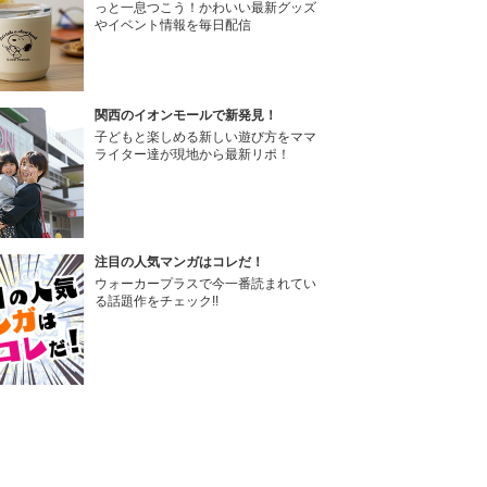
っと一息つこう！かわいい最新グッズ
やイベント情報を毎日配信
関西のイオンモールで新発見！
子どもと楽しめる新しい遊び方をママ
ライター達が現地から最新リポ！
注目の人気マンガはコレだ！
ウォーカープラスで今一番読まれてい
る話題作をチェック!!