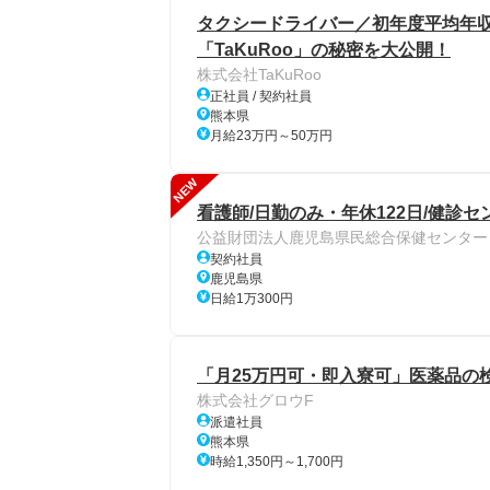
タクシードライバー／初年度平均年収
「TaKuRoo」の秘密を大公開！
株式会社TaKuRoo
正社員 / 契約社員
熊本県
月給23万円～50万円
NEW
看護師/日勤のみ・年休122日/健診セ
公益財団法人鹿児島県民総合保健センター
契約社員
鹿児島県
日給1万300円
「月25万円可・即入寮可」医薬品の検査
株式会社グロウF
派遣社員
熊本県
時給1,350円～1,700円