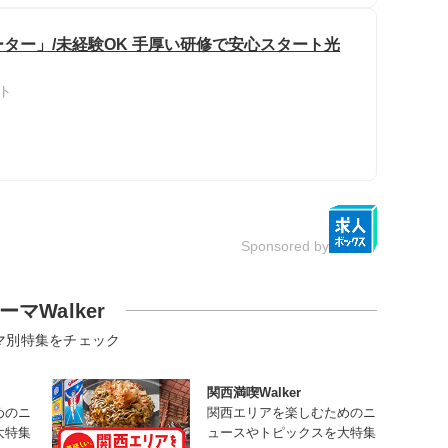
ター」/未経験OK 手厚い研修で安心スタート光
ト
Sponsored by
ーマWalker
マ別特集をチェック
関西満喫Walker
めのニ
関西エリアを楽しむためのニ
大特集
ュースやトピックスを大特集