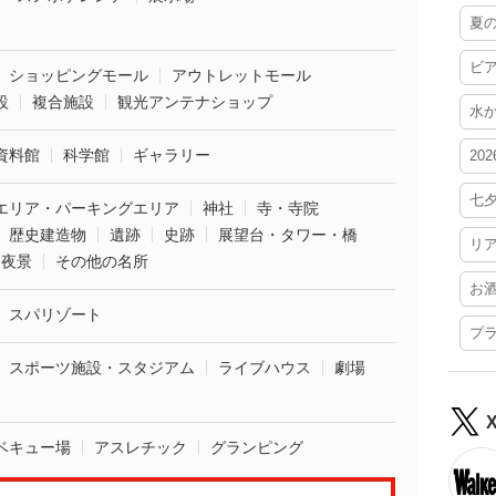
夏
ビ
ショッピングモール
アウトレットモール
設
複合施設
観光アンテナショップ
水
資料館
科学館
ギャラリー
20
七
エリア・パーキングエリア
神社
寺・寺院
歴史建造物
遺跡
史跡
展望台・タワー・橋
リ
夜景
その他の名所
お
スパリゾート
プ
スポーツ施設・スタジアム
ライブハウス
劇場
ベキュー場
アスレチック
グランピング