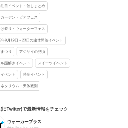
の注目イベント・催しまとめ
アガーデン・ビアフェス
かけ祭り・ウォーターフェス
26年9月19日～23日の連休開催イベント
夕まつり
アジサイの見頃
アル謎解きイベント
スイーツイベント
酒イベント
恐竜イベント
ラネタリウム・天体観測
X(旧Twitter)で最新情報をチェック
ウォーカープラス
@walkerplus_news