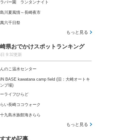
ラバー園 ランタンナイト
島川夏風情～長崎夜市
萬六千日祭
もっと見る
崎県おでかけスポットランキング
6日 9:32更新
んのこ温水センター
UN BASE kawatana camp field (旧：大崎オートキ
ンプ場)
ーライフひらど
らい長崎ココウォーク
十九島水族館海きらら
もっと見る
すすめ記事