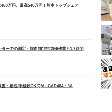
480万円、最高540万円！熊本トップシェア
ンターでの測定・採血/賞与年2回/残業月1.7時間
・梱包/未経験OK/QM・GAD484・3A