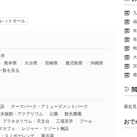
九
レットモール
福
佐
長
熊
保市
大
熊本県
大分県
宮崎県
鹿児島県
沖縄県
宮
一覧を見る
鹿
閲
施設
テーマパーク・アミューズメントパーク
最近見
水族館・アクアリウム
公園
観光農園
プラネタリウム・天文台
工場見学
プール
おで
マカフェ
レジャー・リゾート施設
ー・スノボゲレンデ
展示場