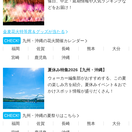
催日、中止・延期情報や人気ランキングな
どをお届け！
金麦花火特等席＆グッズが当たる
CHECK!
九州・沖縄の花火開催カレンダー
福岡
佐賀
長崎
熊本
大分
宮崎
鹿児島
沖縄
夏休み特集2026【九州・沖縄】
ウォーカー編集部がおすすめする、この夏
の楽しみ方を紹介。夏休みイベント＆おで
かけスポット情報が盛りだくさん！
CHECK!
九州・沖縄の夏祭りはこちら
福岡
佐賀
長崎
熊本
大分