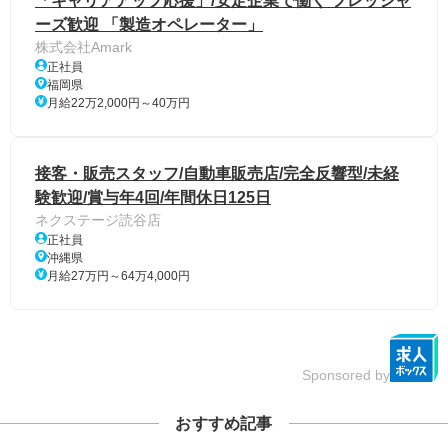
「キャリアアップ応援」/安定企業で働く フレッシャ
ーズ歓迎 「製造オペレーター」
株式会社Amark
正社員
福岡県
月給22万2,000円～40万円
接客・販売スタッフ/自動車販売店/完全反響型/未経
験歓迎/賞与年4回/年間休日125日
ネクステージ読谷店
正社員
沖縄県
月給27万円～64万4,000円
Sponsored by
おすすめ記事