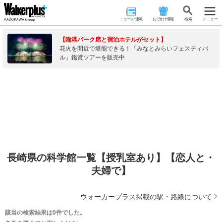
ニュース･連載
おでかけ情報
検 索
メニュー
【臨港パーク席と宿泊ホテルがセット】
花火を間近で堪能できる！「みなとみらいフェスティバ
ル」鑑賞ツアーを販売中
長崎県の科学館一覧【授乳室あり】【恋人と・
夫婦で】
ウォーカープラス掲載の駅・路線について
該当の検索結果は0件でした。