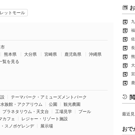
お
レットモール
九
福
佐
保市
長
熊本県
大分県
宮崎県
鹿児島県
沖縄県
熊
一覧を見る
大
宮
鹿
閲
施設
テーマパーク・アミューズメントパーク
水族館・アクアリウム
公園
観光農園
プラネタリウム・天文台
工場見学
プール
最近見
マカフェ
レジャー・リゾート施設
ー・スノボゲレンデ
展示場
おで