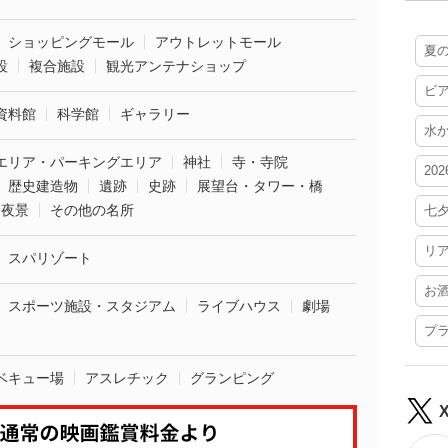
ショッピングモール
アウトレットモール
夏
設
複合施設
観光アンテナショップ
ビ
資料館
科学館
ギャラリー
水
エリア・パーキングエリア
神社
寺・寺院
20
歴史建造物
遺跡
史跡
展望台・タワー・橋
夜景
その他の名所
七
リ
スパリゾート
お
スポーツ施設・スタジアム
ライブハウス
劇場
プ
ベキュー場
アスレチック
グランピング