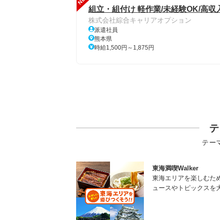
組立・組付け 軽作業/未経験OK/高収入
株式会社綜合キャリアオプション
派遣社員
熊本県
時給1,500円～1,875円
テ
テー
東海満喫Walker
東海エリアを楽しむた
ュースやトピックスを