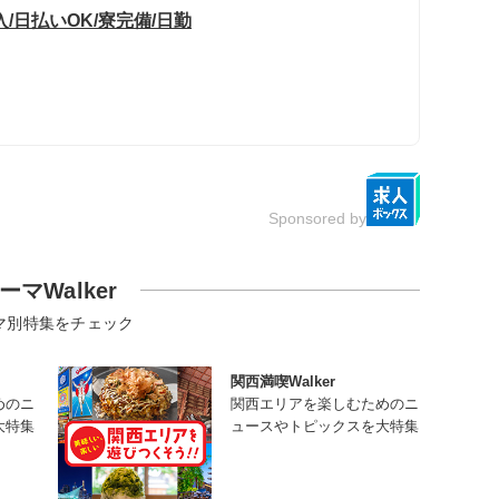
/日払いOK/寮完備/日勤
Sponsored by
ーマWalker
マ別特集をチェック
関西満喫Walker
めのニ
関西エリアを楽しむためのニ
大特集
ュースやトピックスを大特集