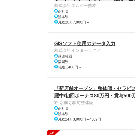
株式会社エムジー熊本
正社員
熊本県
月給20万7,000円～
GISソフト使用のデータ入力
株式会社インターテクノ
派遣社員
福岡県
時給1,400円～
「新店舗オープン」整体師・セラピスト/
躍中/初回ボーナス80万円・賞与50
匠 水前寺駅前整体院
正社員
熊本県
月給24万3,000円～40万円
NEW