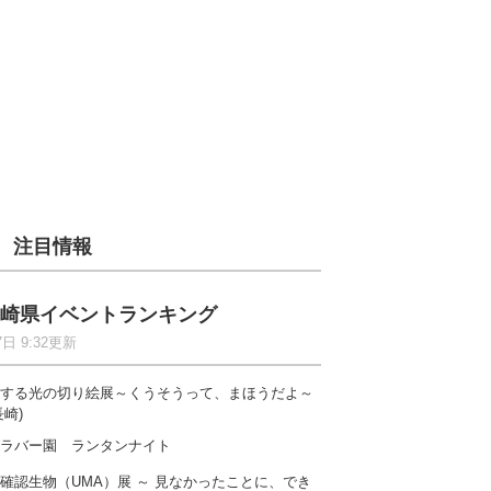
注目情報
崎県イベントランキング
7日 9:32更新
する光の切り絵展～くうそうって、まほうだよ～
長崎)
ラバー園 ランタンナイト
確認生物（UMA）展 ～ 見なかったことに、でき