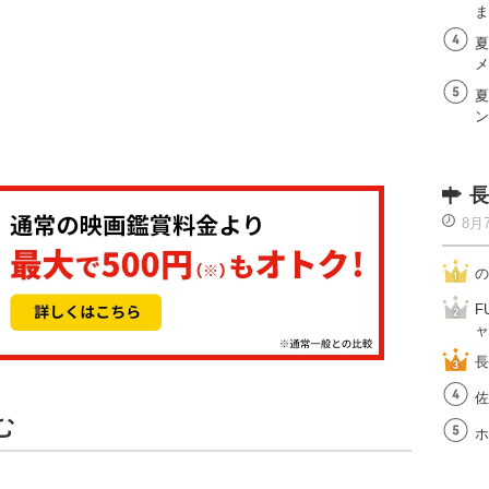
ま
夏
メ
夏
ン
長
8月
の
F
ャ
長
佐
む
ホ