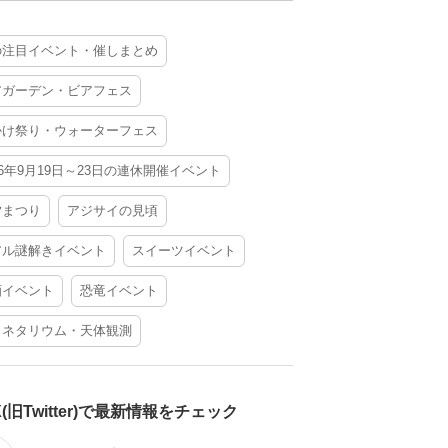
の注目イベント・催しまとめ
アガーデン・ビアフェス
かけ祭り・ウォーターフェス
26年9月19日～23日の連休開催イベント
夕まつり
アジサイの見頃
アル謎解きイベント
スイーツイベント
酒イベント
恐竜イベント
ラネタリウム・天体観測
X(旧Twitter)で最新情報をチェック