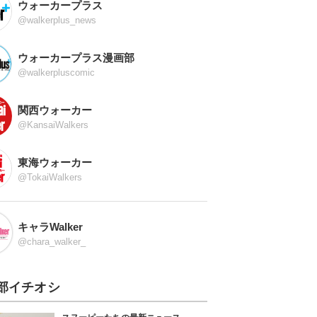
ウォーカープラス
@walkerplus_news
ウォーカープラス漫画部
@walkerpluscomic
関西ウォーカー
@KansaiWalkers
東海ウォーカー
@TokaiWalkers
キャラWalker
@chara_walker_
部イチオシ