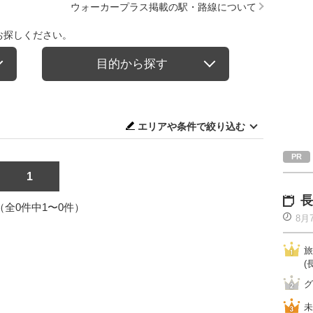
ウォーカープラス掲載の駅・路線について
お探しください。
目的から探す
エリアや条件で絞り込む
1
長
1（全0件中1〜0件）
8月
旅
(
グ
未