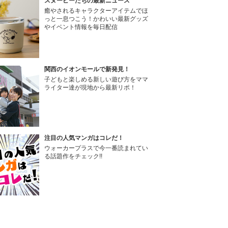
スヌーピーたちの最新ニュース
癒やされるキャラクターアイテムでほ
っと一息つこう！かわいい最新グッズ
やイベント情報を毎日配信
関西のイオンモールで新発見！
子どもと楽しめる新しい遊び方をママ
ライター達が現地から最新リポ！
注目の人気マンガはコレだ！
ウォーカープラスで今一番読まれてい
る話題作をチェック!!