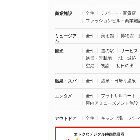
全件
デパート・百貨店
商業施設
ファッションビル・商業施
全件
美術館
博物館・
ミュージア
ム
全件
道の駅
サービス
観光
絶景・景勝地
城・城跡
空港
初詣
初日の出
全件
温泉・日帰り温泉
温泉・スパ
全件
フットサルコート
エンタメ
屋内アミューズメント施設
全件
キャンプ場
バー
アウトドア