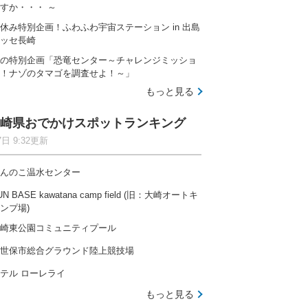
すか・・・ ～
休み特別企画！ふわふわ宇宙ステーション in 出島
ッセ長崎
の特別企画「恐竜センター～チャレンジミッショ
！ナゾのタマゴを調査せよ！～」
もっと見る
崎県おでかけスポットランキング
7日 9:32更新
んのこ温水センター
UN BASE kawatana camp field (旧：大崎オートキ
ンプ場)
崎東公園コミュニティプール
世保市総合グラウンド陸上競技場
テル ローレライ
もっと見る