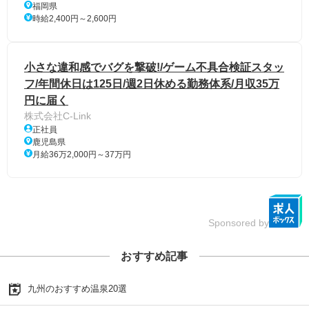
福岡県
時給2,400円～2,600円
小さな違和感でバグを撃破!/ゲーム不具合検証スタッ
フ/年間休日は125日/週2日休める勤務体系/月収35万
円に届く
株式会社C-Link
正社員
鹿児島県
月給36万2,000円～37万円
Sponsored by
おすすめ記事
九州のおすすめ温泉20選