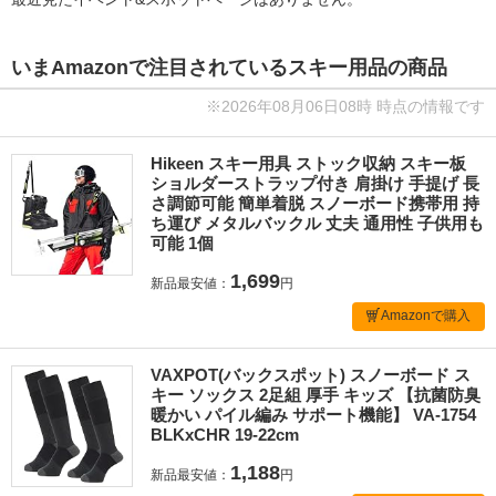
いまAmazonで注目されているスキー用品の商品
※2026年08月06日08時 時点の情報です
Hikeen スキー用具 ストック収納 スキー板
ショルダーストラップ付き 肩掛け 手提げ 長
さ調節可能 簡単着脱 スノーボード携帯用 持
ち運び メタルバックル 丈夫 通用性 子供用も
可能 1個
1,699
新品最安値：
円
Amazonで購入
VAXPOT(バックスポット) スノーボード ス
キー ソックス 2足組 厚手 キッズ 【抗菌防臭
暖かい パイル編み サポート機能】 VA-1754
BLKxCHR 19-22cm
1,188
新品最安値：
円