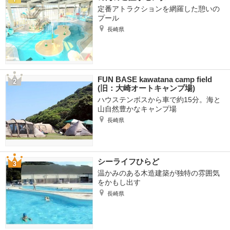
定番アトラクションを網羅した憩いの
プール
長崎県
FUN BASE kawatana camp field
(旧：大崎オートキャンプ場)
ハウステンボスから車で約15分。海と
山自然豊かなキャンプ場
長崎県
シーライフひらど
温かみのある木造建築が独特の雰囲気
をかもし出す
長崎県