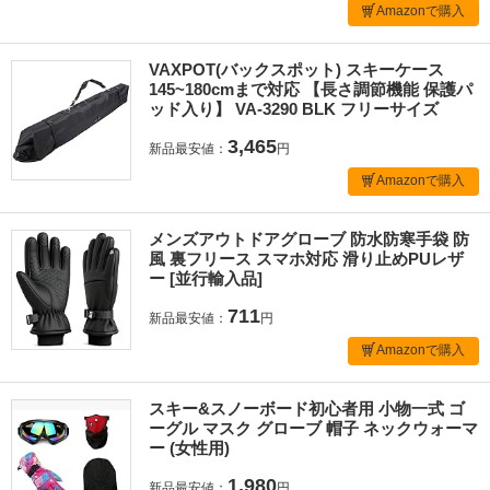
Amazonで購入
VAXPOT(バックスポット) スキーケース
145~180cmまで対応 【長さ調節機能 保護パ
ッド入り】 VA-3290 BLK フリーサイズ
3,465
新品最安値：
円
Amazonで購入
メンズアウトドアグローブ 防水防寒手袋 防
風 裏フリース スマホ対応 滑り止めPUレザ
ー [並行輸入品]
711
新品最安値：
円
Amazonで購入
スキー&スノーボード初心者用 小物一式 ゴ
ーグル マスク グローブ 帽子 ネックウォーマ
ー (女性用)
1,980
新品最安値：
円