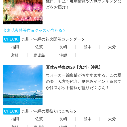
催日、中止・延期情報や人気ランキングな
どをお届け！
金麦花火特等席＆グッズが当たる
CHECK!
九州・沖縄の花火開催カレンダー
福岡
佐賀
長崎
熊本
大分
宮崎
鹿児島
沖縄
夏休み特集2026【九州・沖縄】
ウォーカー編集部がおすすめする、この夏
の楽しみ方を紹介。夏休みイベント＆おで
かけスポット情報が盛りだくさん！
CHECK!
九州・沖縄の夏祭りはこちら
福岡
佐賀
長崎
熊本
大分