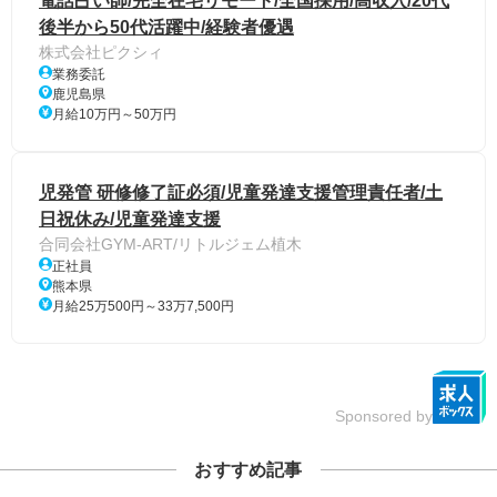
電話占い師/完全在宅リモート/全国採用/高収入/20代
後半から50代活躍中/経験者優遇
株式会社ピクシィ
業務委託
鹿児島県
月給10万円～50万円
児発管 研修修了証必須/児童発達支援管理責任者/土
日祝休み/児童発達支援
合同会社GYM-ART/リトルジェム植木
正社員
熊本県
月給25万500円～33万7,500円
Sponsored by
おすすめ記事