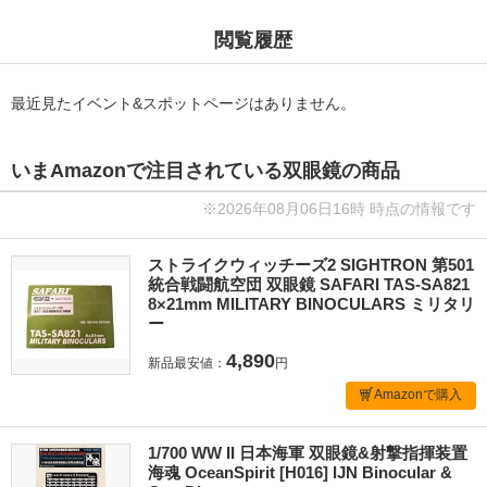
閲覧履歴
最近見たイベント&スポットページはありません。
いまAmazonで注目されている双眼鏡の商品
※2026年08月06日16時 時点の情報です
ストライクウィッチーズ2 SIGHTRON 第501
統合戦闘航空団 双眼鏡 SAFARI TAS-SA821
8×21mm MILITARY BINOCULARS ミリタリ
ー
4,890
新品最安値：
円
Amazonで購入
1/700 WW II 日本海軍 双眼鏡&射撃指揮装置
海魂 OceanSpirit [H016] IJN Binocular &