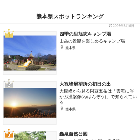
熊本県スポットランキング
2026年8月6日
四季の里旭志キャンプ場
山岳の景観を楽しめるキャンプ場
熊本県
大観峰展望所の初日の出
大観峰から見る阿蘇五岳は「雲海に浮
かぶ涅槃像(ねはんぞう)」で知られてい
る
熊本県
轟泉自然公園