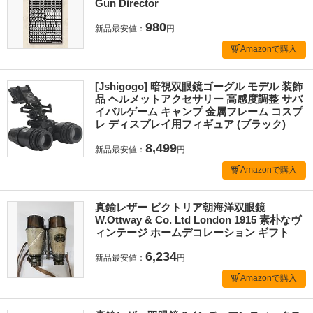
Gun Director
980
新品最安値：
円
Amazonで購入
[Jshigogo] 暗視双眼鏡ゴーグル モデル 装飾
品 ヘルメットアクセサリー 高感度調整 サバ
イバルゲーム キャンプ 金属フレーム コスプ
レ ディスプレイ用フィギュア (ブラック)
8,499
新品最安値：
円
Amazonで購入
真鍮レザー ビクトリア朝海洋双眼鏡
W.Ottway & Co. Ltd London 1915 素朴なヴ
ィンテージ ホームデコレーション ギフト
6,234
新品最安値：
円
Amazonで購入