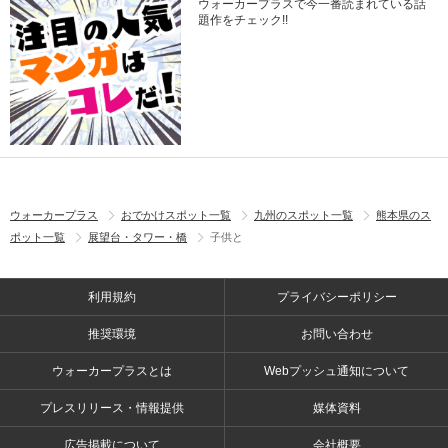
ウォーカープラスで今一番読まれている話
題作をチェック!!
ウォーカープラス
おでかけスポット一覧
九州のスポット一覧
熊本県のス
ポット一覧
展望台・タワー・橋
子供と
利用規約
プライバシーポリシー
推奨環境
お問い合わせ
ウォーカープラスとは
Webプッシュ通知について
プレスリリース・情報提供
媒体資料
広告掲載について
会社概要