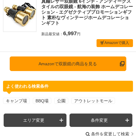
真鍮レザー双眼鏡 6インチ - アンティークス
タイルの双眼鏡 - 航海の装飾 ホームデコレー
ション - エグゼクティブプロモーションギフ
ト 素朴なヴィンテージホームデコレーショ
ンギフト
6,997
新品最安値：
円
Amazonで購入
Amazonで双眼鏡の商品を見る
よく使われる検索条件
キャンプ場
BBQ場
公園
アウトレットモール
エリア変更
条件変更
条件を変更して検索