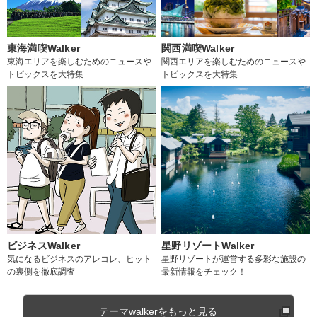
東海満喫Walker
関西満喫Walker
東海エリアを楽しむためのニュースや
関西エリアを楽しむためのニュースや
トピックスを大特集
トピックスを大特集
ビジネスWalker
星野リゾートWalker
気になるビジネスのアレコレ、ヒット
星野リゾートが運営する多彩な施設の
の裏側を徹底調査
最新情報をチェック！
テーマwalkerをもっと見る