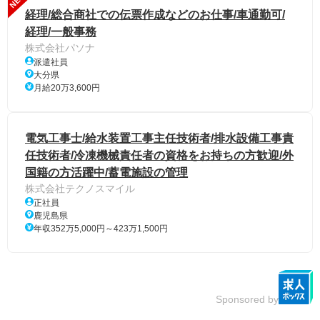
経理/総合商社での伝票作成などのお仕事/車通勤可/
経理/一般事務
株式会社パソナ
派遣社員
大分県
月給20万3,600円
電気工事士/給水装置工事主任技術者/排水設備工事責
任技術者/冷凍機械責任者の資格をお持ちの方歓迎/外
国籍の方活躍中/蓄電施設の管理
株式会社テクノスマイル
正社員
鹿児島県
年収352万5,000円～423万1,500円
Sponsored by