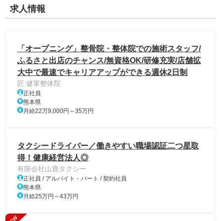
求人情報
「オープニング」整骨院・整体院での施術スタッフ/
ふるさと出店のチャンス/無資格OK/研修充実/店舗拡
大中で最速でキャリアアップができる週休2日制
匠:健軍整体院
正社員
熊本県
月給22万9,000円～35万円
タクシードライバー／働きやすい職場認証二つ星取
得！健康経営法人◎
有限会社山鹿タクシー
正社員 / アルバイト・パート / 契約社員
熊本県
月給25万円～43万円
NEW