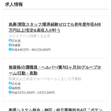
求人情報
急募!買取スタッフ/業界経験ゼロでも初年度年収448
万円以上!安定&高収入が叶う
ネクステージ沖縄うるま店
正社員
沖縄県
年収448万円～901万6,000円
無資格/介護職員・ヘルパー/賞与3ヶ月分/グループホ
ーム/日勤・夜勤
医療法人三井会グループホームくましろ弐番館
正社員
福岡県
月給19万2,400円～24万3,300円
衛星システム統合・検証・組立業務担当AIT「ポテン