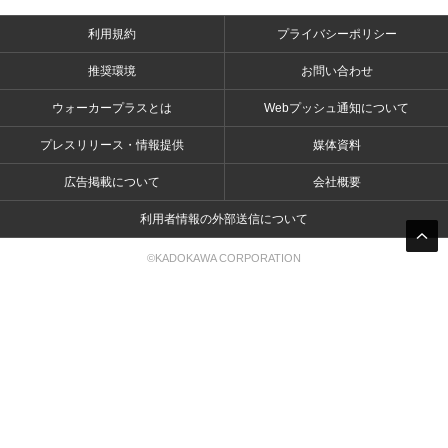
利用規約
プライバシーポリシー
推奨環境
お問い合わせ
ウォーカープラスとは
Webプッシュ通知について
プレスリリース・情報提供
媒体資料
広告掲載について
会社概要
利用者情報の外部送信について
©KADOKAWA CORPORATION