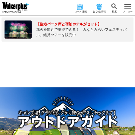
ニュース･連載
おでかけ情報
検 索
メニュー
【臨港パーク席と宿泊ホテルがセット】
花火を間近で堪能できる！「みなとみらいフェスティバ
ル」鑑賞ツアーを販売中