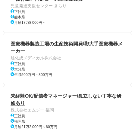
児童発達支援センター きらり
正社員
熊本県
月給17万8,000円～
医療機器製造工場の生産技術開発職/大手医療機器メ
ーカー
旭化成メディカル株式会社
正社員
大分県
年収500万円～800万円
未経験OK/配信者マネージャー/孤立しない丁寧な研
修あり
株式会社エムジー 福岡
正社員
福岡県
月給21万2,000円～60万円