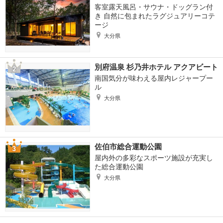
客室露天風呂・サウナ・ドッグラン付
き 自然に包まれたラグジュアリーコテ
ージ
大分県
別府温泉 杉乃井ホテル アクアビート
南国気分が味わえる屋内レジャープー
ル
大分県
佐伯市総合運動公園
屋内外の多彩なスポーツ施設が充実し
た総合運動公園
大分県