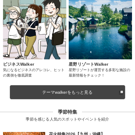
ビジネスWalker
星野リゾートWalker
気になるビジネスのアレコレ、ヒット
星野リゾートが運営する多彩な施設の
の裏側を徹底調査
最新情報をチェック！
テーマwalkerをもっと見る
季節特集
季節を感じる人気のスポットやイベントを紹介
花火特集2026【九州・沖縄】