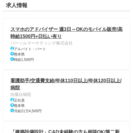
求人情報
スマホのアドバイザー 週3日～OKのモバイル販売!高
時給1500円+日払い有り
パーソルマーケティング株式会社
アルバイト・パート
熊本県
時給1,500円
看護助手/交通費支給/年休110日以上/年休120日以上/
病院
向陽台病院
正社員
熊本県
月給21万4,500円
「建築設備設計」CAD未経験の方も相談OK/第二新