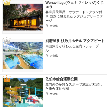
Wenavillage(ウェナヴィレッジ)くじ
ゅう
客室露天風呂・サウナ・ドッグラン付
き 自然に包まれたラグジュアリーコテ
ージ
大分県
別府温泉 杉乃井ホテル アクアビート
南国気分が味わえる屋内レジャープー
ル
大分県
佐伯市総合運動公園
屋内外の多彩なスポーツ施設が充実し
た総合運動公園
大分県