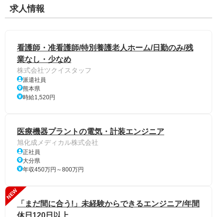
求人情報
看護師・准看護師/特別養護老人ホーム/日勤のみ/残
業なし・少なめ
株式会社ツクイスタッフ
派遣社員
熊本県
時給1,520円
医療機器プラントの電気・計装エンジニア
旭化成メディカル株式会社
正社員
大分県
年収450万円～800万円
NEW
「まだ間に合う!」未経験からできるエンジニア/年間
休日120日以上