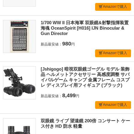
Amazonで購入
1/700 WW II 日本海軍 双眼鏡&射撃指揮装置
海魂 OceanSpirit [H016] IJN Binocular &
Gun Director
980
新品最安値：
円
Amazonで購入
[Jshigogo] 暗視双眼鏡ゴーグル モデル 装飾
品 ヘルメットアクセサリー 高感度調整 サバ
イバルゲーム キャンプ 金属フレーム コスプ
レ ディスプレイ用フィギュア (ブラック)
8,499
新品最安値：
円
Amazonで購入
双眼鏡 ライブ 望遠鏡 200倍 コンサート ケー
ス付き HD 防水 軽量