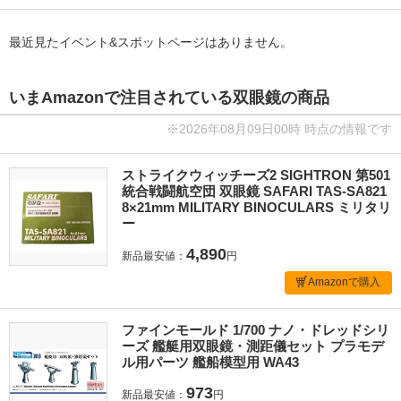
最近見たイベント&スポットページはありません。
いまAmazonで注目されている双眼鏡の商品
※2026年08月09日00時 時点の情報です
ストライクウィッチーズ2 SIGHTRON 第501
統合戦闘航空団 双眼鏡 SAFARI TAS-SA821
8×21mm MILITARY BINOCULARS ミリタリ
ー
4,890
新品最安値：
円
Amazonで購入
ファインモールド 1/700 ナノ・ドレッドシリ
ーズ 艦艇用双眼鏡・測距儀セット プラモデ
ル用パーツ 艦船模型用 WA43
973
新品最安値：
円