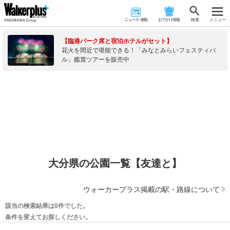
ニュース･連載
おでかけ情報
検 索
メニュー
【臨港パーク席と宿泊ホテルがセット】
花火を間近で堪能できる！「みなとみらいフェスティバ
ル」鑑賞ツアーを販売中
大分県の公園一覧【友達と】
ウォーカープラス掲載の駅・路線について
該当の検索結果は0件でした。
条件を変えてお探しください。