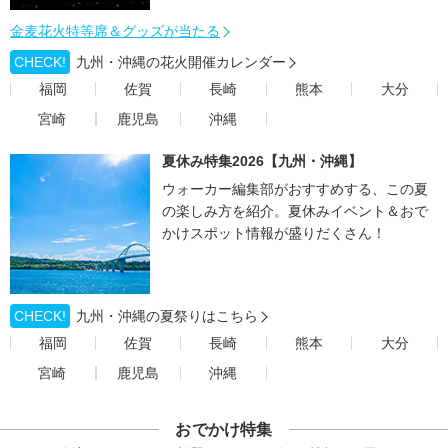
金麦花火特等席＆グッズが当たる
CHECK!
九州・沖縄の花火開催カレンダー
福岡
佐賀
長崎
熊本
大分
宮崎
鹿児島
沖縄
夏休み特集2026【九州・沖縄】
ウォーカー編集部がおすすめする、この夏
の楽しみ方を紹介。夏休みイベント＆おで
かけスポット情報が盛りだくさん！
CHECK!
九州・沖縄の夏祭りはこちら
福岡
佐賀
長崎
熊本
大分
宮崎
鹿児島
沖縄
おでかけ特集