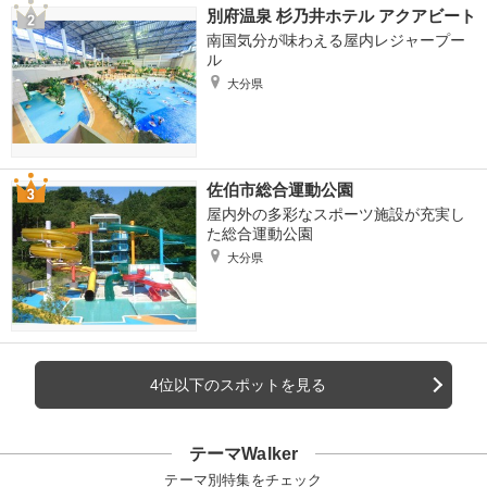
別府温泉 杉乃井ホテル アクアビート
南国気分が味わえる屋内レジャープー
ル
大分県
佐伯市総合運動公園
屋内外の多彩なスポーツ施設が充実し
た総合運動公園
大分県
4位以下のスポットを見る
テーマWalker
テーマ別特集をチェック