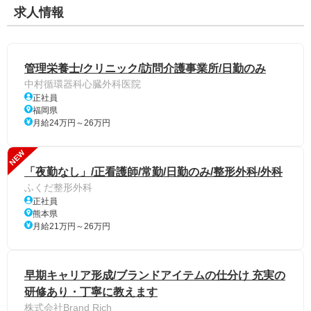
求人情報
管理栄養士/クリニック/訪問介護事業所/日勤のみ
中村循環器科心臓外科医院
正社員
福岡県
月給24万円～26万円
NEW
「夜勤なし」/正看護師/常勤/日勤のみ/整形外科/外科
ふくだ整形外科
正社員
熊本県
月給21万円～26万円
早期キャリア形成/ブランドアイテムの仕分け 充実の
研修あり・丁寧に教えます
株式会社Brand Rich