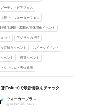
アガーデン・ビアフェス
かけ祭り・ウォーターフェス
26年9月19日～23日の連休開催イベント
夕まつり
アジサイの見頃
アル謎解きイベント
スイーツイベント
酒イベント
恐竜イベント
ラネタリウム・天体観測
X(旧Twitter)で最新情報をチェック
ウォーカープラス
@walkerplus_news