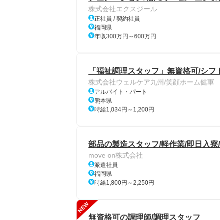
株式会社エクスジール
正社員 / 契約社員
福岡県
年収300万円～600万円
「福祉調理スタッフ」無資格可/シフ
株式会社ウェルケア九州/笑顔ホーム健軍
アルバイト・パート
熊本県
時給1,034円～1,200円
部品の製造スタッフ/軽作業/即日入寮/
move on株式会社
派遣社員
福岡県
時給1,800円～2,250円
NEW
無資格可の調理師/調理スタッフ