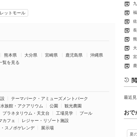
九
福
レットモール
佐
長
熊
大
熊本県
大分県
宮崎県
鹿児島県
沖縄県
宮
一覧を見る
鹿
閲
最近見
施設
テーマパーク・アミューズメントパーク
水族館・アクアリウム
公園
観光農園
おで
プラネタリウム・天文台
工場見学
プール
マカフェ
レジャー・リゾート施設
ー・スノボゲレンデ
展示場
夏