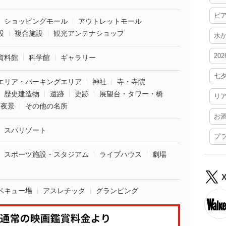
ビ
ショッピングモール
アウトレットモール
設
複合施設
観光アンテナショップ
水
20
資料館
科学館
ギャラリー
七
エリア・パーキングエリア
神社
寺・寺院
歴史建造物
遺跡
史跡
展望台・タワー・橋
リ
夜景
その他の名所
お
スパリゾート
プ
スポーツ施設・スタジアム
ライブハウス
劇場
ベキュー場
アスレチック
グランピング