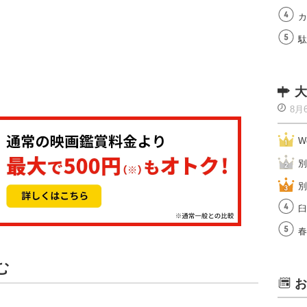
カ
駄
大
8月
W
別
別
臼
春
む
お