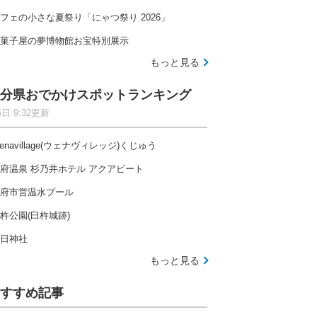
フェの小さな夏祭り「にゃつ祭り 2026」
菓子屋の夢博物館お宝特別展示
もっと見る
分県おでかけスポットランキング
6日 9:32更新
enavillage(ウェナヴィレッジ)くじゅう
府温泉 杉乃井ホテル アクアビート
府市営温水プール
杵公園(臼杵城跡)
日神社
もっと見る
すすめ記事