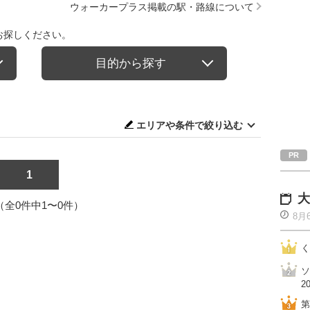
ウォーカープラス掲載の駅・路線について
お探しください。
目的から探す
エリアや条件で絞り込む
1
大
1（全0件中1〜0件）
8月
く
ソ
2
第