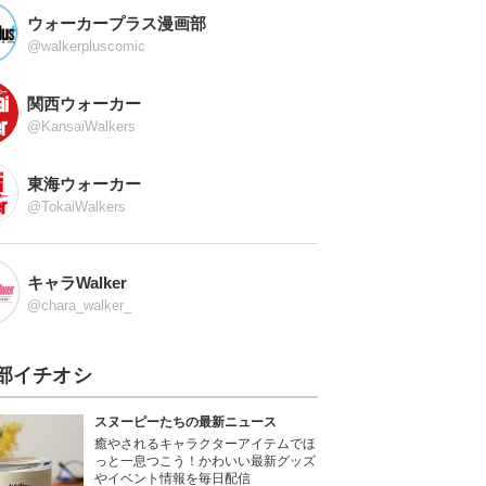
ウォーカープラス漫画部
@walkerpluscomic
関西ウォーカー
@KansaiWalkers
東海ウォーカー
@TokaiWalkers
キャラWalker
@chara_walker_
部イチオシ
スヌーピーたちの最新ニュース
癒やされるキャラクターアイテムでほ
っと一息つこう！かわいい最新グッズ
やイベント情報を毎日配信