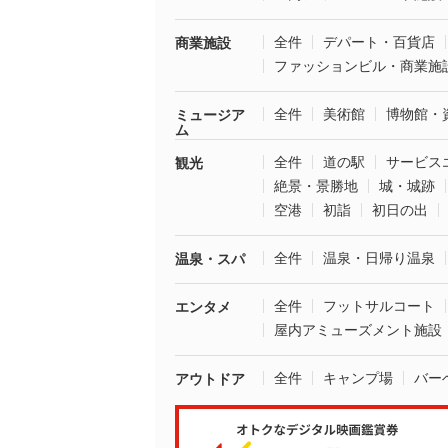
全件
デパート・百貨店
商業施設
ファッションビル・商業施
全件
美術館
博物館・
ミュージア
ム
全件
道の駅
サービス
観光
絶景・景勝地
城・城跡
空港
初詣
初日の出
全件
温泉・日帰り温泉
温泉・スパ
全件
フットサルコート
エンタメ
屋内アミューズメント施設
全件
キャンプ場
バー
アウトドア