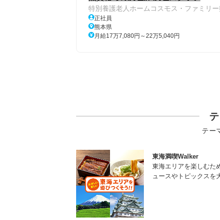
特別養護老人ホームコスモス・ファミリー
正社員
熊本県
月給17万7,080円～22万5,040円
テ
テー
東海満喫Walker
東海エリアを楽しむた
ュースやトピックスを