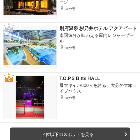
ージ
大分県
別府温泉 杉乃井ホテル アクアビート
南国気分が味わえる屋内レジャープー
ル
大分県
T.O.P.S Bitts HALL
最大キャパ800人を誇る、大分の大箱ラ
イブハウス
大分県
4位以下のスポットを見る