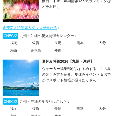
催日、中止・延期情報や人気ランキングな
どをお届け！
金麦花火特等席＆グッズが当たる
CHECK!
九州・沖縄の花火開催カレンダー
福岡
佐賀
長崎
熊本
大分
宮崎
鹿児島
沖縄
夏休み特集2026【九州・沖縄】
ウォーカー編集部がおすすめする、この夏
の楽しみ方を紹介。夏休みイベント＆おで
かけスポット情報が盛りだくさん！
CHECK!
九州・沖縄の夏祭りはこちら
福岡
佐賀
長崎
熊本
大分