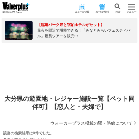
ニュース･連載
おでかけ情報
検 索
メニュー
【臨港パーク席と宿泊ホテルがセット】
花火を間近で堪能できる！「みなとみらいフェスティバ
ル」鑑賞ツアーを販売中
大分県の遊園地・レジャー施設一覧【ペット同
伴可】【恋人と・夫婦で】
ウォーカープラス掲載の駅・路線について
該当の検索結果は0件でした。