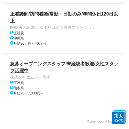
正看護師/訪問看護/常勤・日勤のみ/年間休日120日以
上
医療法人真成会 ゆずりは訪問看護ステーション
正社員
沖縄県
月給30万円～40万円
急募オープニングスタッフ/未経験者歓迎/女性スタッ
フ活躍中
株式会社エムジー熊本
正社員
熊本県
月給20万7,000円～
Sponsored by