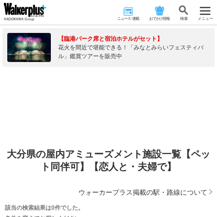
ニュース･連載
おでかけ情報
検 索
メニュー
【臨港パーク席と宿泊ホテルがセット】
花火を間近で堪能できる！「みなとみらいフェスティバ
ル」鑑賞ツアーを販売中
大分県の屋内アミューズメント施設一覧【ペッ
ト同伴可】【恋人と・夫婦で】
ウォーカープラス掲載の駅・路線について
該当の検索結果は0件でした。