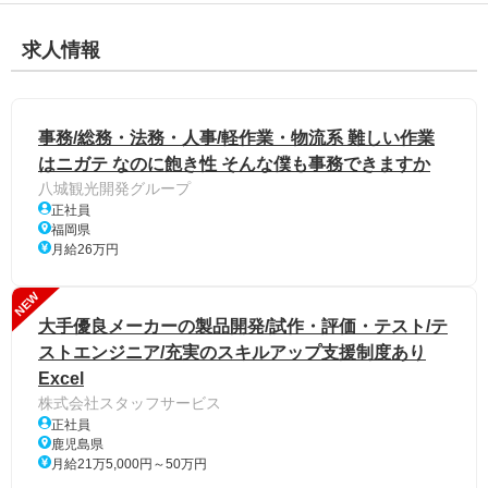
求人情報
事務/総務・法務・人事/軽作業・物流系 難しい作業
はニガテ なのに飽き性 そんな僕も事務できますか
八城観光開発グループ
正社員
福岡県
月給26万円
NEW
大手優良メーカーの製品開発/試作・評価・テスト/テ
ストエンジニア/充実のスキルアップ支援制度あり
Excel
株式会社スタッフサービス
正社員
鹿児島県
月給21万5,000円～50万円