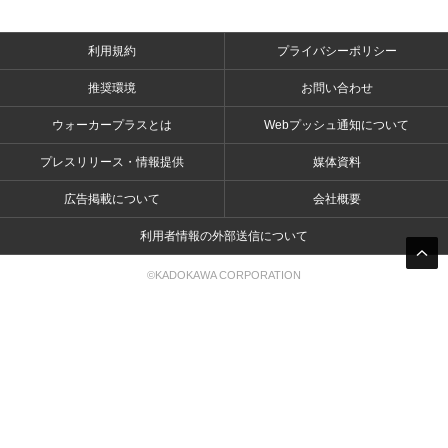
利用規約
プライバシーポリシー
推奨環境
お問い合わせ
ウォーカープラスとは
Webプッシュ通知について
プレスリリース・情報提供
媒体資料
広告掲載について
会社概要
利用者情報の外部送信について
©KADOKAWA CORPORATION