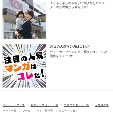
子どもと楽しめる新しい遊び方をママライ
ター達が現地から最新リポ！
注目の人気マンガはコレだ！
ウォーカープラスで今一番読まれている話
題作をチェック!!
ウォーカープラス
おでかけスポット一覧
九州のスポット一覧
大分県のス
ポット一覧
プール
ペット同伴可
恋人と・夫婦で