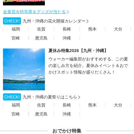
金麦花火特等席＆グッズが当たる
CHECK!
九州・沖縄の花火開催カレンダー
福岡
佐賀
長崎
熊本
大分
宮崎
鹿児島
沖縄
夏休み特集2026【九州・沖縄】
ウォーカー編集部がおすすめする、この夏
の楽しみ方を紹介。夏休みイベント＆おで
かけスポット情報が盛りだくさん！
CHECK!
九州・沖縄の夏祭りはこちら
福岡
佐賀
長崎
熊本
大分
宮崎
鹿児島
沖縄
おでかけ特集