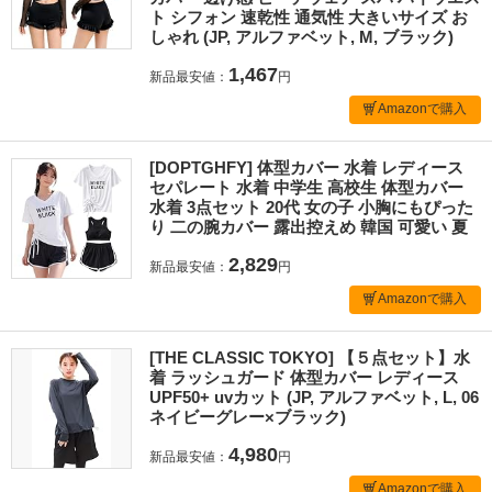
ト シフォン 速乾性 通気性 大きいサイズ お
しゃれ (JP, アルファベット, M, ブラック)
1,467
新品最安値：
円
Amazonで購入
[DOPTGHFY] 体型カバー 水着 レディース
セパレート 水着 中学生 高校生 体型カバー
水着 3点セット 20代 女の子 小胸にもぴった
り 二の腕カバー 露出控えめ 韓国 可愛い 夏
2,829
新品最安値：
円
Amazonで購入
[THE CLASSIC TOKYO] 【５点セット】水
着 ラッシュガード 体型カバー レディース
UPF50+ uvカット (JP, アルファベット, L, 06
ネイビーグレー×ブラック)
4,980
新品最安値：
円
Amazonで購入