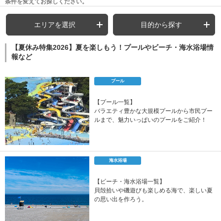
条件を変えてお探しください。
エリアを選択
目的から探す
【夏休み特集2026】夏を楽しもう！プールやビーチ・海水浴場情
報など
プール
【プール一覧】
バラエティ豊かな大規模プールから市民プー
ルまで、魅力いっぱいのプールをご紹介！
海水浴場
【ビーチ・海水浴場一覧】
貝殻拾いや磯遊びも楽しめる海で、楽しい夏
の思い出を作ろう。