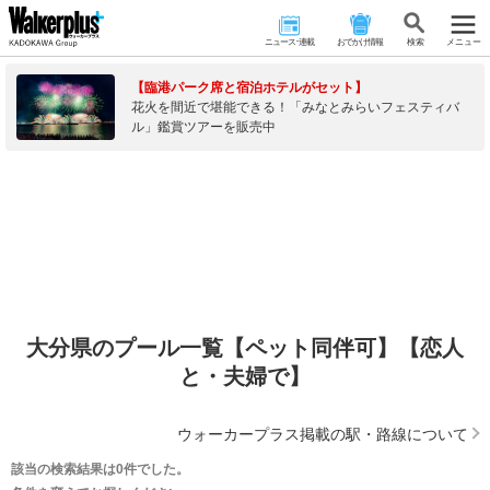
ニュース･連載
おでかけ情報
検 索
メニュー
【臨港パーク席と宿泊ホテルがセット】
花火を間近で堪能できる！「みなとみらいフェスティバ
ル」鑑賞ツアーを販売中
大分県のプール一覧【ペット同伴可】【恋人
と・夫婦で】
ウォーカープラス掲載の駅・路線について
該当の検索結果は0件でした。