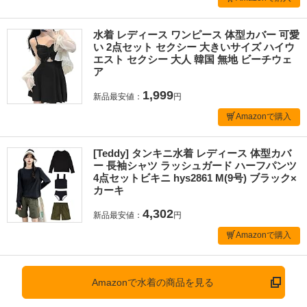
水着 レディース ワンピース 体型カバー 可愛
い 2点セット セクシー 大きいサイズ ハイウ
エスト セクシー 大人 韓国 無地 ビーチウェ
ア
1,999
新品最安値：
円
Amazonで購入
[Teddy] タンキニ水着 レディース 体型カバ
ー 長袖シャツ ラッシュガード ハーフパンツ
4点セットビキニ hys2861 M(9号) ブラック×
カーキ
4,302
新品最安値：
円
Amazonで購入
Amazonで水着の商品を見る