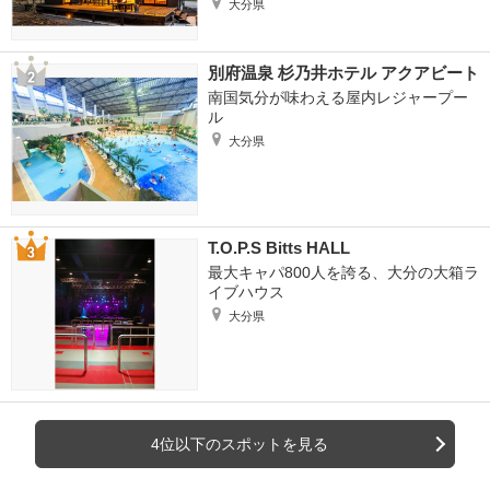
大分県
別府温泉 杉乃井ホテル アクアビート
南国気分が味わえる屋内レジャープー
ル
大分県
T.O.P.S Bitts HALL
最大キャパ800人を誇る、大分の大箱ラ
イブハウス
大分県
4位以下のスポットを見る