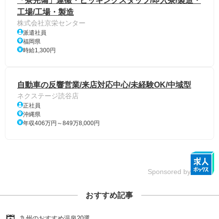
「寮完備」運搬・ピッキングスタッフ/即入寮/製造・
工場/工場・製造
株式会社京栄センター
派遣社員
福岡県
時給1,300円
自動車の反響営業/来店対応中心/未経験OK/中域型
ネクステージ読谷店
正社員
沖縄県
年収406万円～849万8,000円
Sponsored by
おすすめ記事
九州のおすすめ温泉20選