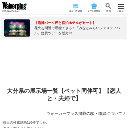
ニュース･連載
おでかけ情報
検 索
メニュー
【臨港パーク席と宿泊ホテルがセット】
花火を間近で堪能できる！「みなとみらいフェスティバ
ル」鑑賞ツアーを販売中
大分県の展示場一覧【ペット同伴可】【恋人
と・夫婦で】
ウォーカープラス掲載の駅・路線について
該当の検索結果は0件でした。