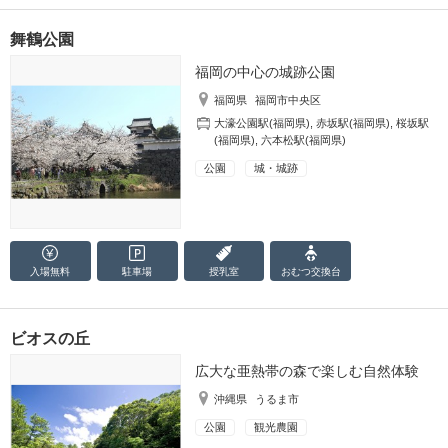
舞鶴公園
福岡の中心の城跡公園
福岡県
福岡市中央区
大濠公園駅(福岡県)
,
赤坂駅(福岡県)
,
桜坂駅
(福岡県)
,
六本松駅(福岡県)
公園
城・城跡
入場無料
駐車場
授乳室
おむつ
交換台
ビオスの丘
広大な亜熱帯の森で楽しむ自然体験
沖縄県
うるま市
公園
観光農園