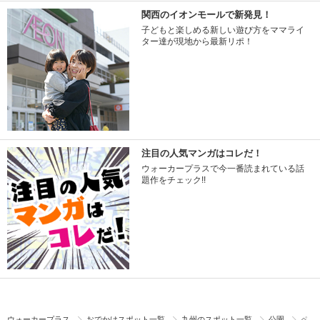
関西のイオンモールで新発見！
子どもと楽しめる新しい遊び方をママライ
ター達が現地から最新リポ！
注目の人気マンガはコレだ！
ウォーカープラスで今一番読まれている話
題作をチェック!!
ウォーカープラス
おでかけスポット一覧
九州のスポット一覧
公園
ペ