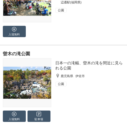
辺通駅(福岡県)
公園
入場無料
曽木の滝公園
日本一の滝幅、曽木の滝を間近に見ら
れる公園
鹿児島県
伊佐市
公園
入場無料
駐車場