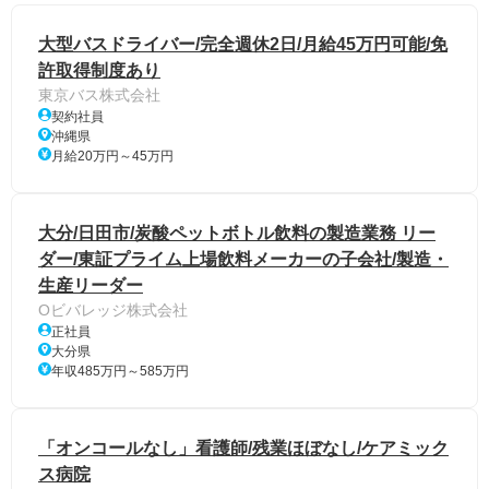
大型バスドライバー/完全週休2日/月給45万円可能/免
許取得制度あり
東京バス株式会社
契約社員
沖縄県
月給20万円～45万円
大分/日田市/炭酸ペットボトル飲料の製造業務 リー
ダー/東証プライム上場飲料メーカーの子会社/製造・
生産リーダー
Oビバレッジ株式会社
正社員
大分県
年収485万円～585万円
「オンコールなし」看護師/残業ほぼなし/ケアミック
ス病院