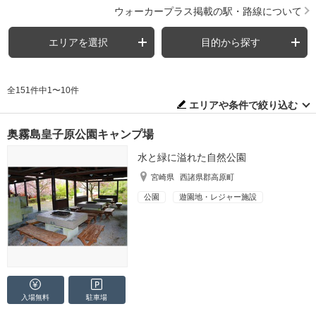
ウォーカープラス掲載の駅・路線について
エリアを選択
目的から探す
全151件中1〜10件
エリアや条件で絞り込む
奥霧島皇子原公園キャンプ場
水と緑に溢れた自然公園
宮崎県
西諸県郡高原町
公園
遊園地・レジャー施設
入場無料
駐車場