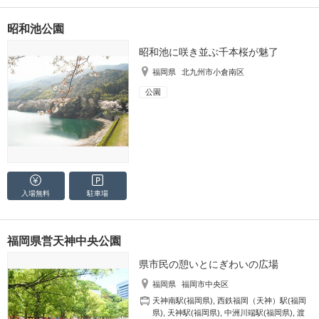
昭和池公園
昭和池に咲き並ぶ千本桜が魅了
福岡県
北九州市小倉南区
公園
入場無料
駐車場
福岡県営天神中央公園
県市民の憩いとにぎわいの広場
福岡県
福岡市中央区
天神南駅(福岡県)
,
西鉄福岡（天神）駅(福岡
県)
,
天神駅(福岡県)
,
中洲川端駅(福岡県)
,
渡