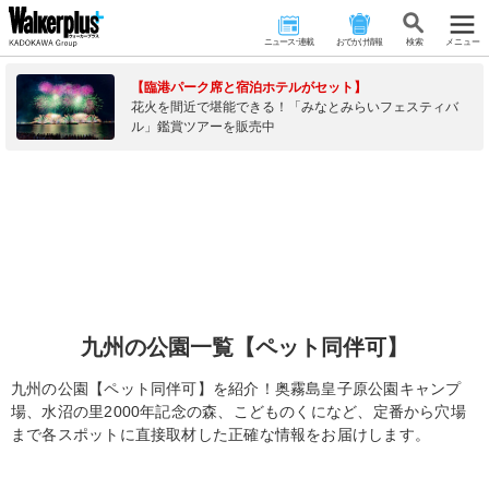
ニュース･連載
おでかけ情報
検 索
メニュー
【臨港パーク席と宿泊ホテルがセット】
花火を間近で堪能できる！「みなとみらいフェスティバ
ル」鑑賞ツアーを販売中
九州の公園一覧【ペット同伴可】
九州の公園【ペット同伴可】を紹介！奥霧島皇子原公園キャンプ
場、水沼の里2000年記念の森、こどものくになど、定番から穴場
まで各スポットに直接取材した正確な情報をお届けします。