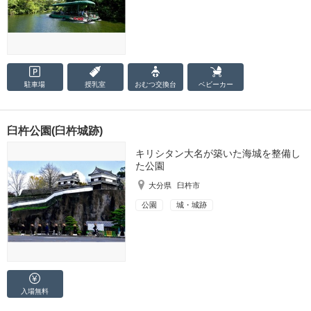
駐車場
授乳室
おむつ
交換台
ベビーカー
臼杵公園(臼杵城跡)
キリシタン大名が築いた海城を整備し
た公園
大分県
臼杵市
公園
城・城跡
入場無料