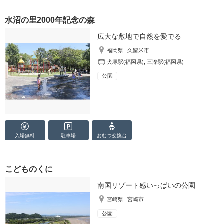
水沼の里2000年記念の森
広大な敷地で自然を愛でる
福岡県
久留米市
犬塚駅(福岡県)
,
三潴駅(福岡県)
公園
入場無料
駐車場
おむつ
交換台
こどものくに
南国リゾート感いっぱいの公園
宮崎県
宮崎市
公園