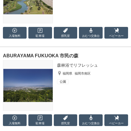
入場無料
駐車場
授乳室
おむつ
交換台
ベビーカー
ABURAYAMA FUKUOKA 市民の森
森林浴でリフレッシュ
福岡県
福岡市南区
公園
入場無料
駐車場
授乳室
おむつ
交換台
ベビーカー