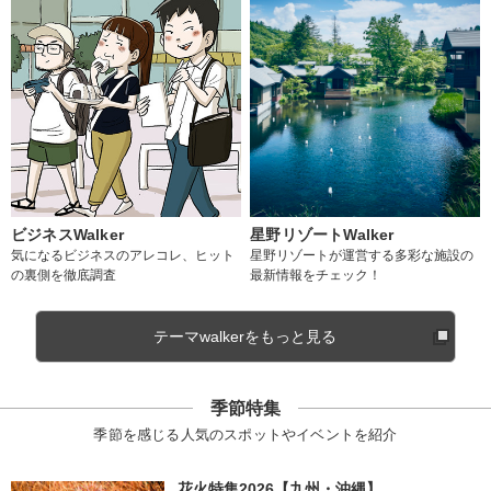
ビジネスWalker
星野リゾートWalker
気になるビジネスのアレコレ、ヒット
星野リゾートが運営する多彩な施設の
の裏側を徹底調査
最新情報をチェック！
テーマwalkerをもっと見る
季節特集
季節を感じる人気のスポットやイベントを紹介
花火特集2026【九州・沖縄】