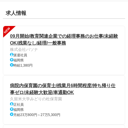
求人情報
NEW
09月開始/教育関連企業での経理事務のお仕事/未経験
OK/残業なし/経理/一般事務
株式会社パソナ
派遣社員
福岡県
時給1,380円
病院内保育園の保育士/残業月6時間程度/持ち帰り仕
事ゼロ/未経験大歓迎/車通勤OK
久留米大学みどりの杜保育園
正社員
福岡県
月給23万800円～27万5,300円